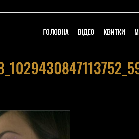
ГОЛОВНА
ВІДЕО
КВИТКИ
М
8_1029430847113752_5