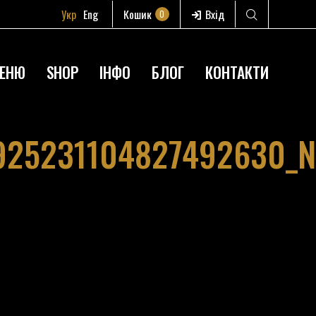
Укр
Eng
Кошик
Вхід
0
ЕНЮ
SHOP
ІНФО
БЛОГ
КОНТАКТИ
925231104827492630_N