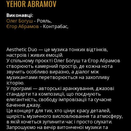
YEHOR ABRAMOV
Виконавці:
Олег Богуш
-
Рояль
,
Єгор Абрамов
-
Контрабас
,
Aesthetic Duo — це музика тонких відтінків,
настроїв і живих емоцій.
У спільному проєкті Олег Богуш та Єгор Абрамов
створюють камерний простір, де кожна нота
звучить особливо виразно, а діалог між
музикантами перетворюється на захопливу
історію.
У програмі — авторські аранжування, джазові
стандарти та композиції, що поєднують
елегантність, свободу імпровізації та сучасне
бачення джазу.
Це концерт для тих, хто цінує красу деталей,
щирість музичного висловлювання та атмосферу,
в якій хочеться зупинити час і просто слухати.
Запрошуємо на вечір витонченої музики та