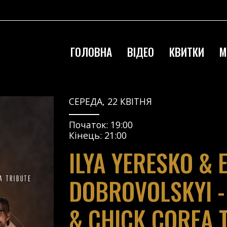
ГОЛОВНА
ВІДЕО
КВИТКИ
М
СЕРЕДА, 22 КВІТНЯ
Початок:
19:00
Кінець:
21:00
ILYA YERESKO & 
DOBROVOLSKYI -
& CHICK COREA 