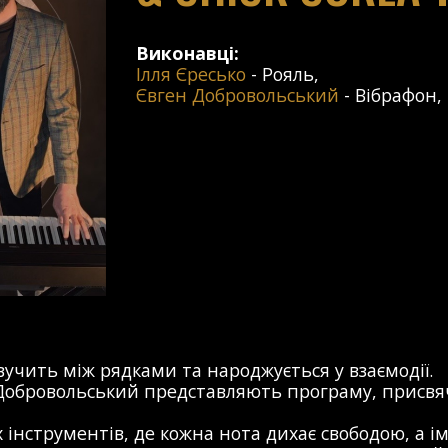
Виконавці:
Ілля Єресько
-
Рояль
,
Євген Добровольський
-
Вібрафон
,
вучить між рядками та народжується у взаємодії.
н Добровольський представляють програму, присвя
 інструментів, де кожна нота дихає свободою, а ім