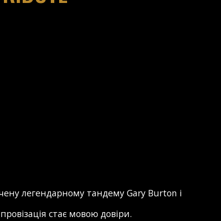
чену легендарному тандему Gary Burton і
провізація стає мовою довіри.