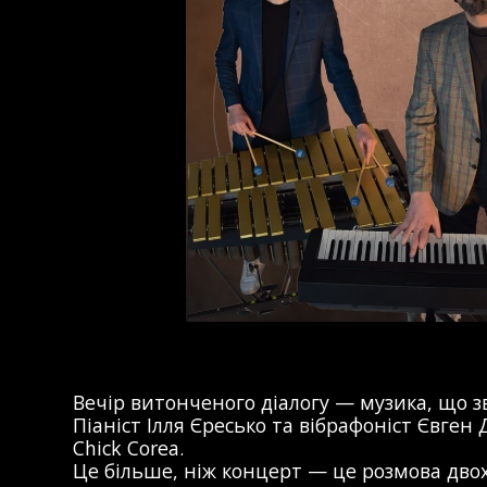
Вечір витонченого діалогу — музика, що з
Піаніст Ілля Єресько та вібрафоніст Євге
Chick Corea.
Це більше, ніж концерт — це розмова двох