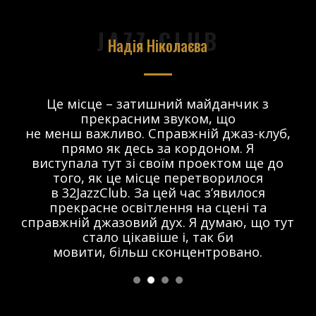
JAZZ CLUB
Надія Ніколаєва
в.
Це місце – затишний майданчик з
прекрасним звуком, що
 і
не менш важливо. Справжній джаз-клуб,
о
прямо як десь за кордоном. Я
виступала тут зі своїм проектом ще до
того, як це місце перетворилося
в 32JazzClub. За цей час з’явилося
прекрасне освітлення на сцені та
справжній джазовий дух. Я думаю, що тут
стало цікавіше і, так би
мовити, більш сконцентровано.