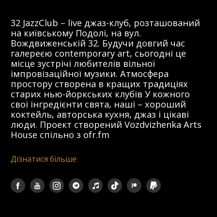
32 JazzClub – live джаз-клуб, розташований
на київському Подолі, на вул.
Вождвиженській 32. Будучи довгий час
галереєю contemporary art, сьогодні це
місце зустрічі любителів вільної
імпровізаційної музики. Атмосфера
простору створена в кращих традиціях
старих нью-йоркських клубів У кожного
свої інгредієнти свята, наші – хороший
коктейль, авторська кухня, джаз і цікаві
люди. Проект створений Vozdvizhenka Arts
House спільно з ofr.fm
Дізнатися більше