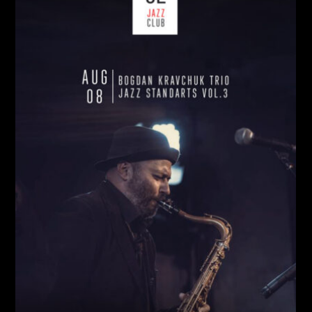
СУБОТА, 08 СЕРПНЯ
Ціна:
Виконавці:
Богдан Кравчук
(
Саксофон
,
)
/
Олег
Богуш
(
Рояль
,
)
/
Олександр Ємець
(
Контрабас
,
)
/