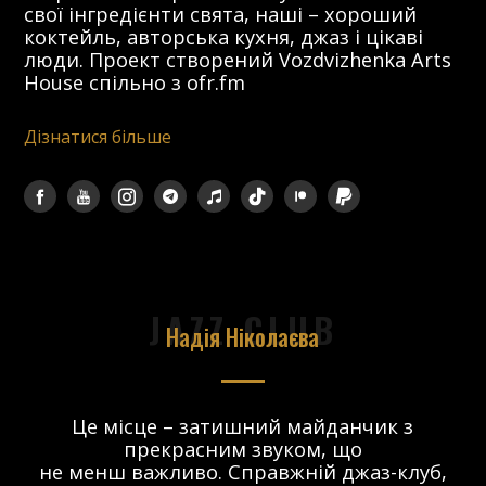
свої інгредієнти свята, наші – хороший
коктейль, авторська кухня, джаз і цікаві
люди. Проект створений Vozdvizhenka Arts
House спільно з ofr.fm
Дізнатися більше
JAZZ CLUB
Надія Ніколаєва
в.
Це місце – затишний майданчик з
прекрасним звуком, що
 і
не менш важливо. Справжній джаз-клуб,
о