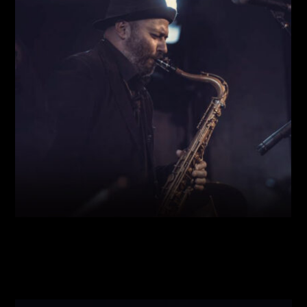
Виконавці:
Богдан Кравчук
(
Саксофон
,
)
/
Олег
Богуш
(
Рояль
,
)
/
Олександр Ємець
(
Контрабас
,
)
/