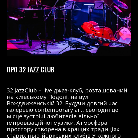
ПРО 32 JAZZ CLUB
32 JazzClub – live джаз-клуб, розташований
на київському Подолі, на вул.
Вождвиженській 32. Будучи довгий час
галереєю contemporary art, сьогодні це
місце зустрічі любителів вільної
імпровізаційної музики. Атмосфера
простору створена в кращих традиціях
старих нью-йоркських клубів У кожного