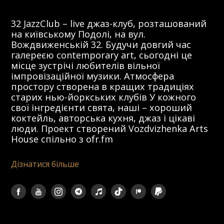
32 JazzClub – live джаз-клуб, розташований
на київському Подолі, на вул.
Вождвиженській 32. Будучи довгий час
галереєю contemporary art, сьогодні це
місце зустрічі любителів вільної
імпровізаційної музики. Атмосфера
простору створена в кращих традиціях
старих нью-йоркських клубів У кожного
свої інгредієнти свята, наші – хороший
коктейль, авторська кухня, джаз і цікаві
люди. Проект створений Vozdvizhenka Arts
House спільно з ofr.fm
Дізнатися більше