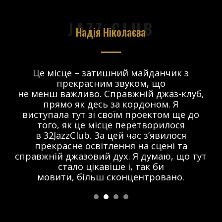
JAZZ CLUB
Надія Ніколаєва
в.
Це місце – затишний майданчик з
прекрасним звуком, що
 і
не менш важливо. Справжній джаз-клуб,
о
прямо як десь за кордоном. Я
виступала тут зі своїм проектом ще до
того, як це місце перетворилося
в 32JazzClub. За цей час з’явилося
прекрасне освітлення на сцені та
справжній джазовий дух. Я думаю, що тут
стало цікавіше і, так би
мовити, більш сконцентровано.