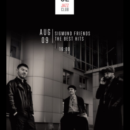
НЕДІЛЯ, 09 СЕРПНЯ
Ціна:
Виконавці:
Павло Литвиненко
(
Рояль
,
)
/
Денис
Дудко
(
Бас
,
)
/
Олександр Люлякін
(
Барабани
,
)
/