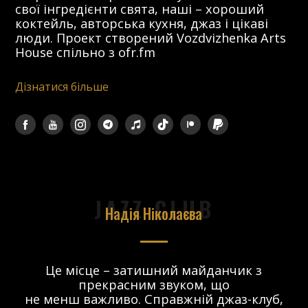
свої інгредієнти свята, наші – хороший
коктейль, авторська кухня, джаз і цікаві
люди. Проект створений Vozdvizhenka Arts
House спільно з ofr.fm
Дізнатися більше
JAZZ CLUB
Надія Ніколаєва
в.
Це місце – затишний майданчик з
прекрасним звуком, що
 і
не менш важливо. Справжній джаз-клуб,
о