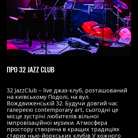
ПРО 32 JAZZ CLUB
32 JazzClub – live джаз-клуб, розташований
на київському Подолі, на вул.
Вождвиженській 32. Будучи довгий час
галереєю contemporary art, сьогодні це
місце зустрічі любителів вільної
імпровізаційної музики. Атмосфера
простору створена в кращих традиціях
старих нью-йоркських клубів У кожного