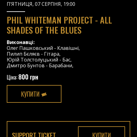
П’ЯТНИЦЯ, 07 СЕРПНЯ, 19:00
PHIL WHITEMAN PROJECT - ALL
SHADES OF THE BLUES
Виконавці:
Олег Пашковський
-
Клавішні
,
Пилип Бєляєв
-
Гітара
,
Юрій Толстолуцький
-
Бас
,
Дмитро Бунтов
-
Барабани
,
800 грн
Ціна:
КУПИТИ
SUPPORT TICKET
КУПИТИ