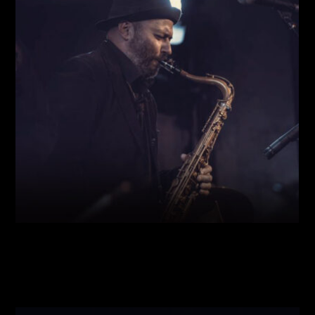
Виконавці:
Богдан Кравчук
(
Саксофон
,
)
/
Олег
Богуш
(
Рояль
,
)
/
Олександр Ємець
(
Контрабас
,
)
/