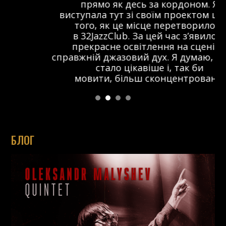
прямо як десь за кордоном. Я
виступала тут зі своїм проектом ще до
того, як це місце перетворилося
в 32JazzClub. За цей час з’явилося
прекрасне освітлення на сцені та
справжній джазовий дух. Я думаю, що тут
стало цікавіше і, так би
мовити, більш сконцентровано.
БЛОГ