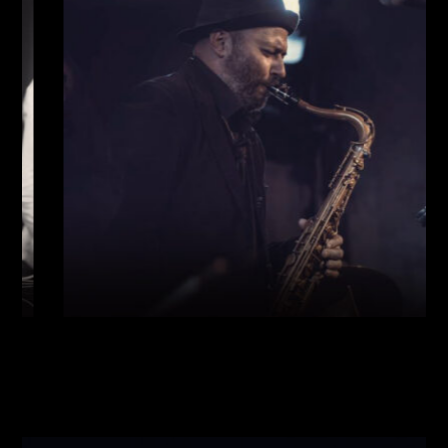
Виконавці:
Богдан Кравчук
(
Саксофон
,
)
/
Олег
Богуш
(
Рояль
,
)
/
Олександр Ємець
(
Контрабас
,
)
/