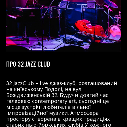
ПРО 32 JAZZ CLUB
32 JazzClub – live джаз-клуб, розташований
на київському Подолі, на вул.
Вождвиженській 32. Будучи довгий час
галереєю contemporary art, сьогодні це
місце зустрічі любителів вільної
імпровізаційної музики. Атмосфера
простору створена в кращих традиціях
старих нью-йоркських клубів У кожного