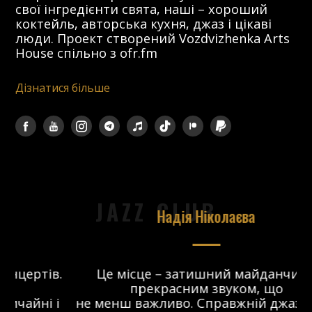
свої інгредієнти свята, наші – хороший
коктейль, авторська кухня, джаз і цікаві
люди. Проект створений Vozdvizhenka Arts
House спільно з ofr.fm
Дізнатися більше
JAZZ CLUB
Надія Ніколаєва
в.
Це місце – затишний майданчик з
прекрасним звуком, що
 і
не менш важливо. Справжній джаз-клуб,
о