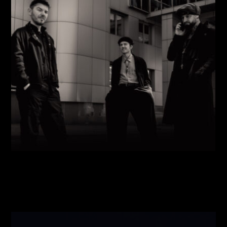
Виконавці:
Павло Литвиненко
(
Рояль
,
)
/
Денис
Дудко
(
Бас
,
)
/
Олександр Люлякін
(
Барабани
,
)
/