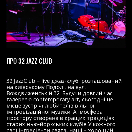
ПРО 32 JAZZ CLUB
32 JazzClub – live джаз-клуб, розташований
на київському Подолі, на вул.
Вождвиженській 32. Будучи довгий час
галереєю contemporary art, сьогодні це
місце зустрічі любителів вільної
імпровізаційної музики. Атмосфера
простору створена в кращих традиціях
старих нью-йоркських клубів У кожного
свої інгредієнти свята, наші – хороший