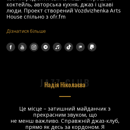
коктейль, авторська кухня, джаз і цікаві
люди. Проект створений Vozdvizhenka Arts
House спільно з ofr.fm
Дізнатися більше
JAZZ CLUB
Надія Ніколаєва
в.
Це місце – затишний майданчик з
прекрасним звуком, що
 і
не менш важливо. Справжній джаз-клуб,
о
прямо як десь за кордоном. Я