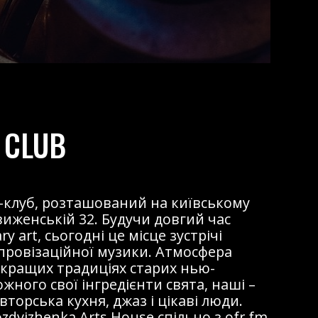
 CLUB
жаз-клуб, розташований на київському
виженській 32. Будучи довгий час
 art, сьогодні це місце зустрічі
мпровізаційної музики. Атмосфера
 кращих традиціях старих нью-
ожного свої інгредієнти свята, наші –
торська кухня, джаз і цікаві люди.
dvizhenka Arts House спільно з ofr.fm