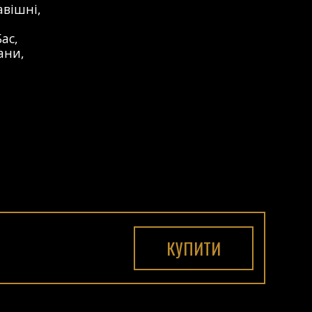
авішні
,
Бас
,
ани
,
КУПИТИ