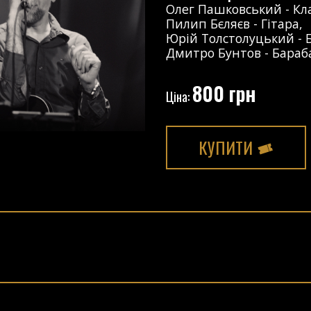
Олег Пашковський
-
Кл
Пилип Бєляєв
-
Гітара
,
Юрій Толстолуцький
-
Дмитро Бунтов
-
Бараб
800 грн
Ціна:
КУПИТИ