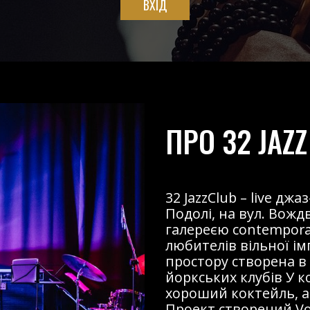
ВХІД
ПРО 32 JAZZ
32 JazzClub – live д
Подолі, на вул. Вожд
галереєю contemporary
любителів вільної і
простору створена в
йоркських клубів У к
хороший коктейль, ав
Проект створений Voz