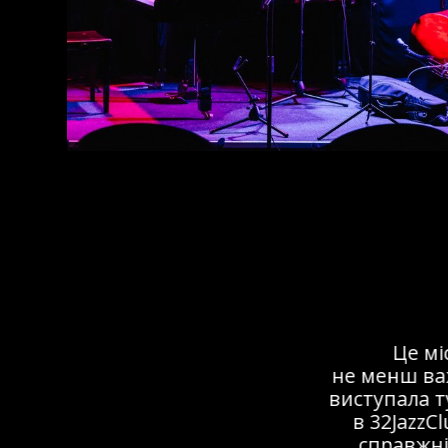
Це мі
не менш важ
виступала ту
в 32JazzCl
справжній