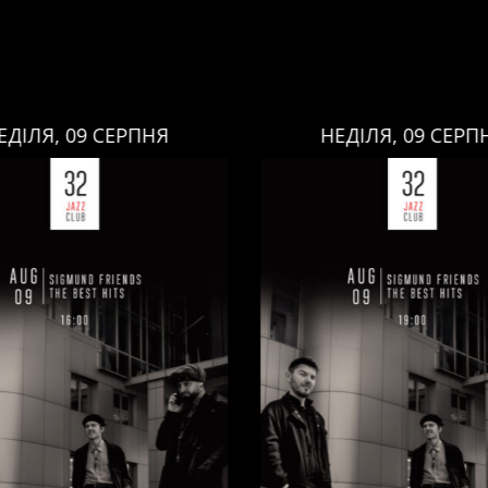
ЕДІЛЯ, 09 СЕРПНЯ
НЕДІЛЯ, 09 СЕРП
НЕДІЛЯ, 09 СЕРПНЯ
НЕДІЛЯ, 09 СЕРПНЯ
Ціна:
Ціна:
авці:
Павло Литвиненко
Виконавці:
Павло Литв
ь
,
)
/
Денис Дудко
(
Бас
,
)
/
(
Рояль
,
)
/
Денис Дудко
ндр Люлякін
(
Барабани
,
)
Олександр Люлякін
(
Бар
/
/