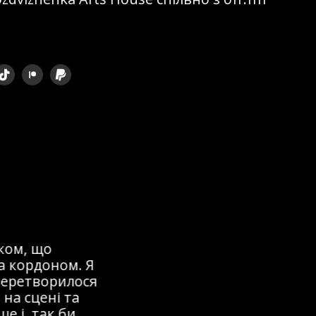
ом, що
 кордоном. Я
перетворилося
на сцені та
 і, так би