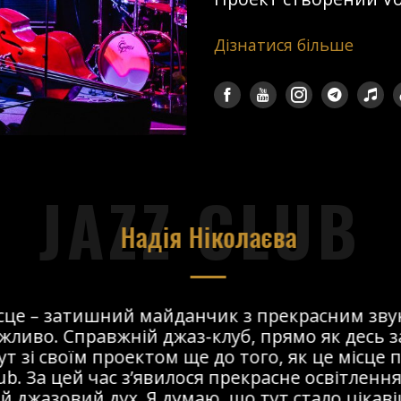
Дізнатися більше
JAZZ CLUB
Надія Ніколаєва
сце – затишний майданчик з прекрасним звук
ливо. Справжній джаз-клуб, прямо як десь за
т зі своїм проектом ще до того, як це місце 
ub. За цей час з’явилося прекрасне освітлення 
 джазовий дух. Я думаю, що тут стало цікавіше