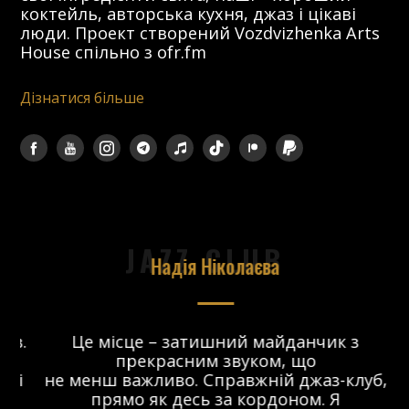
коктейль, авторська кухня, джаз і цікаві
люди. Проект створений Vozdvizhenka Arts
House спільно з ofr.fm
Дізнатися більше
JAZZ CLUB
Надія Ніколаєва
в.
Це місце – затишний майданчик з
прекрасним звуком, що
 і
не менш важливо. Справжній джаз-клуб,
о
прямо як десь за кордоном. Я