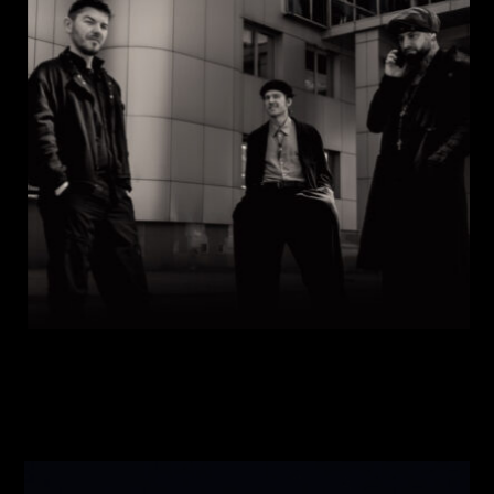
Виконавці:
Павло Литвиненко
(
Рояль
,
)
/
Денис
Дудко
(
Бас
,
)
/
Олександр Люлякін
(
Барабани
,
)
/