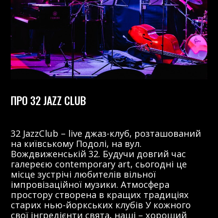
ПРО 32 JAZZ CLUB
32 JazzClub – live джаз-клуб, розташований
на київському Подолі, на вул.
Вождвиженській 32. Будучи довгий час
галереєю contemporary art, сьогодні це
місце зустрічі любителів вільної
імпровізаційної музики. Атмосфера
простору створена в кращих традиціях
старих нью-йоркських клубів У кожного
свої інгредієнти свята, наші – хороший