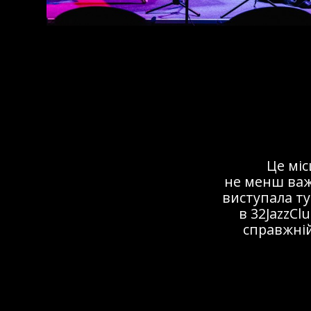
Це мі
не менш важ
виступала ту
в 32JazzCl
справжній