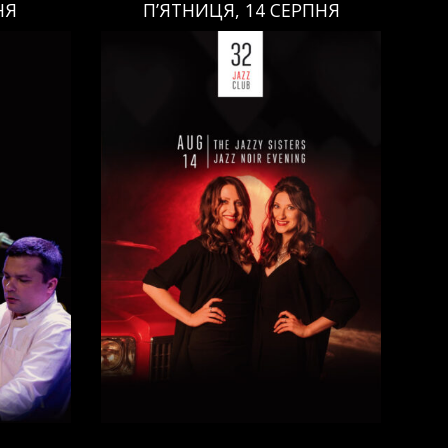
НЯ
П’ЯТНИЦЯ, 14 СЕРПНЯ
П’ЯТНИЦЯ, 14 СЕРПНЯ
Ціна:
Виконавці:
Анна Майовецька
(
Вокал
,
)
/
Юлія Майовецька
(
Вокал
,
)
/
Григорій Паршин
(
ндюк
(
Саксофон
,
)
/
Арсеній Яндюк
(
о
(
Бас
,
)
Рояль
,
)
/
Єгор Абрамов
(
Контрабас
,
)
/
Павло Галицький
(
Барабани
,
)
/