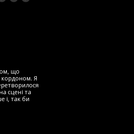
ом, що
 кордоном. Я
перетворилося
на сцені та
 і, так би