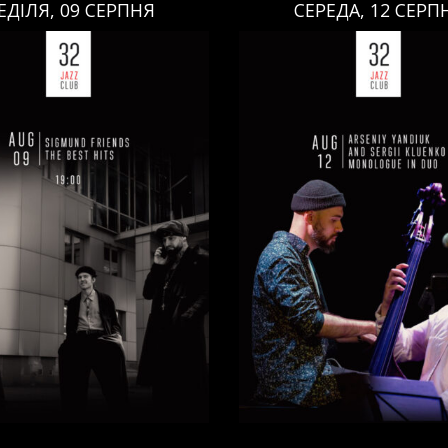
ЕДІЛЯ, 09 СЕРПНЯ
СЕРЕДА, 12 СЕРП
СЕРЕДА, 12 СЕРПНЯ
НЕДІЛЯ, 09 СЕРПНЯ
Ціна:
Ціна:
авці:
Павло Литвиненко
ь
,
)
/
Денис Дудко
(
Бас
,
)
/
Виконавці:
Арсеній Я
ндр Люлякін
(
Барабани
,
)
Рояль
,
)
/
Сергій Клюєнк
/
/