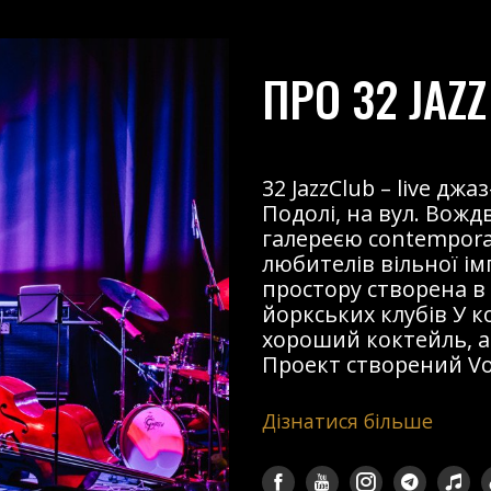
ПРО 32 JAZZ
32 JazzClub – live д
Подолі, на вул. Вожд
галереєю contemporary
любителів вільної і
простору створена в
йоркських клубів У к
хороший коктейль, ав
Проект створений Voz
Дізнатися більше