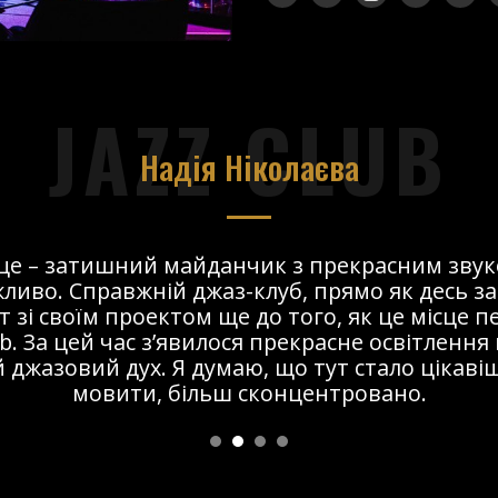
JAZZ CLUB
Надія Ніколаєва
сце – затишний майданчик з прекрасним звук
ливо. Справжній джаз-клуб, прямо як десь за
т зі своїм проектом ще до того, як це місце 
ub. За цей час з’явилося прекрасне освітлення 
 джазовий дух. Я думаю, що тут стало цікавіше
мовити, більш сконцентровано.