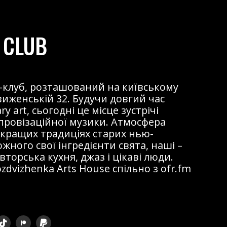
 CLUB
жаз-клуб, розташований на київському
виженській 32. Будучи довгий час
 art, сьогодні це місце зустрічі
мпровізаційної музики. Атмосфера
 кращих традиціях старих нью-
ожного свої інгредієнти свята, наші –
торська кухня, джаз і цікаві люди.
dvizhenka Arts House спільно з ofr.fm