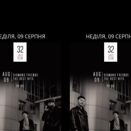
ЕДІЛЯ, 09 СЕРПНЯ
НЕДІЛЯ, 09 СЕРП
НЕДІЛЯ, 09 СЕРПНЯ
НЕДІЛЯ, 09 СЕРПНЯ
Ціна:
Ціна:
авці:
Павло Литвиненко
Виконавці:
Павло Литв
ь
,
)
/
Денис Дудко
(
Бас
,
)
/
(
Рояль
,
)
/
Денис Дудко
ндр Люлякін
(
Барабани
,
)
Олександр Люлякін
(
Бар
/
/