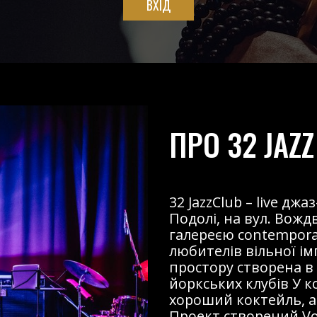
ВХІД
ПРО 32 JAZZ
32 JazzClub – live д
Подолі, на вул. Вожд
галереєю contemporary
любителів вільної і
простору створена в
йоркських клубів У к
хороший коктейль, ав
Проект створений Voz