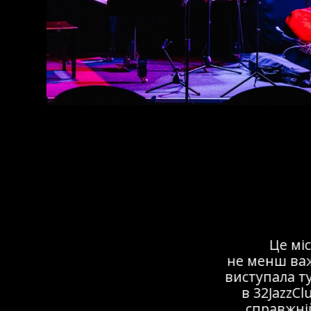
Це мі
не менш важ
виступала ту
в 32JazzCl
справжній