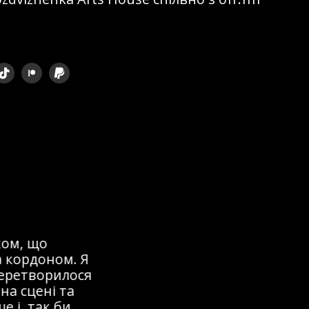
ом, що
 кордоном. Я
перетворилося
на сцені та
 і, так би