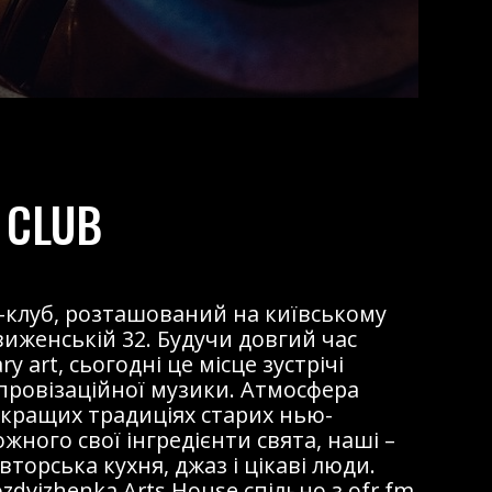
 CLUB
жаз-клуб, розташований на київському
виженській 32. Будучи довгий час
 art, сьогодні це місце зустрічі
мпровізаційної музики. Атмосфера
 кращих традиціях старих нью-
ожного свої інгредієнти свята, наші –
торська кухня, джаз і цікаві люди.
dvizhenka Arts House спільно з ofr.fm