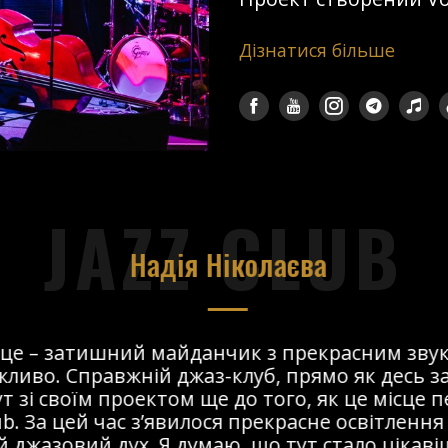
Дізнатися більше
JAZZ CLUB
Надія Ніколаєва
сце – затишний майданчик з прекрасним звук
ливо. Справжній джаз-клуб, прямо як десь за
т зі своїм проектом ще до того, як це місце 
ub. За цей час з’явилося прекрасне освітлення 
 джазовий дух. Я думаю, що тут стало цікавіше