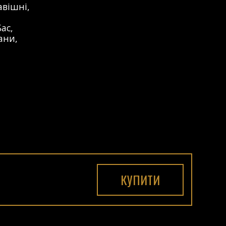
авішні
,
Бас
,
ани
,
КУПИТИ