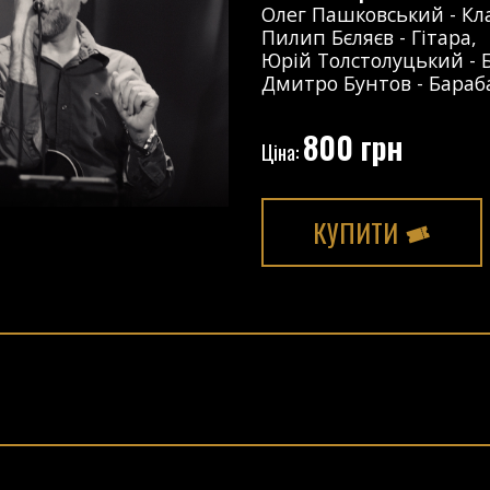
Олег Пашковський
-
Кл
Пилип Бєляєв
-
Гітара
,
Юрій Толстолуцький
-
Дмитро Бунтов
-
Бараб
800 грн
Ціна:
КУПИТИ