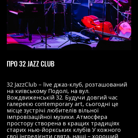
ПРО 32 JAZZ CLUB
32 JazzClub – live джаз-клуб, розташований
на київському Подолі, на вул.
Вождвиженській 32. Будучи довгий час
галереєю contemporary art, сьогодні це
місце зустрічі любителів вільної
імпровізаційної музики. Атмосфера
простору створена в кращих традиціях
старих нью-йоркських клубів У кожного
свої інгредієнти свята, наші – хороший