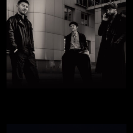
Виконавці:
Павло Литвиненко
(
Рояль
,
)
/
Денис
Дудко
(
Бас
,
)
/
Олександр Люлякін
(
Барабани
,
)
/