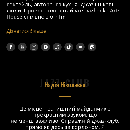
коктейль, авторська кухня, джаз і цікаві
люди. Проект створений Vozdvizhenka Arts
House спільно з ofr.fm
Дізнатися більше
JAZZ CLUB
Надія Ніколаєва
в.
Це місце – затишний майданчик з
прекрасним звуком, що
 і
не менш важливо. Справжній джаз-клуб,
о
прямо як десь за кордоном. Я