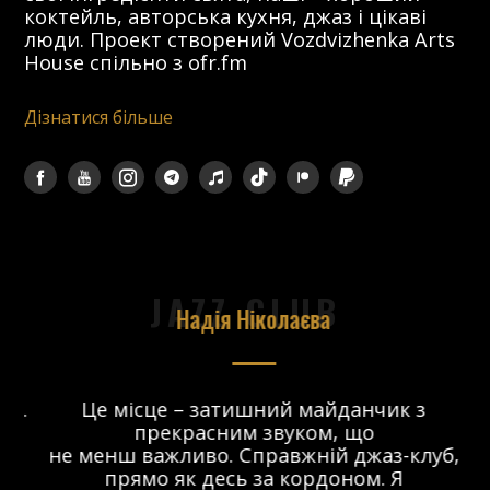
коктейль, авторська кухня, джаз і цікаві
люди. Проект створений Vozdvizhenka Arts
House спільно з ofr.fm
Дізнатися більше
JAZZ CLUB
Надія Ніколаєва
в.
Це місце – затишний майданчик з
прекрасним звуком, що
 і
не менш важливо. Справжній джаз-клуб,
о
прямо як десь за кордоном. Я