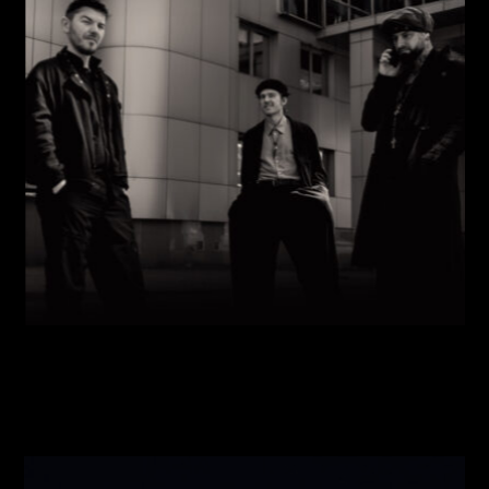
Виконавці:
Павло Литвиненко
(
Рояль
,
)
/
Денис
Дудко
(
Бас
,
)
/
Олександр Люлякін
(
Барабани
,
)
/