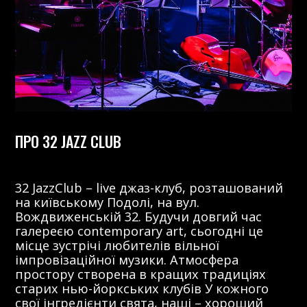
ПРО 32 JAZZ CLUB
32 JazzClub – live джаз-клуб, розташований
на київському Подолі, на вул.
Вождвиженській 32. Будучи довгий час
галереєю contemporary art, сьогодні це
місце зустрічі любителів вільної
імпровізаційної музики. Атмосфера
простору створена в кращих традиціях
старих нью-йоркських клубів У кожного
свої інгредієнти свята, наші – хороший