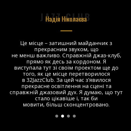
JAZZ CLUB
Надія Ніколаєва
в.
Це місце – затишний майданчик з
прекрасним звуком, що
 і
не менш важливо. Справжній джаз-клуб,
о
прямо як десь за кордоном. Я
виступала тут зі своїм проектом ще до
того, як це місце перетворилося
в 32JazzClub. За цей час з’явилося
прекрасне освітлення на сцені та
справжній джазовий дух. Я думаю, що тут
стало цікавіше і, так би
мовити, більш сконцентровано.