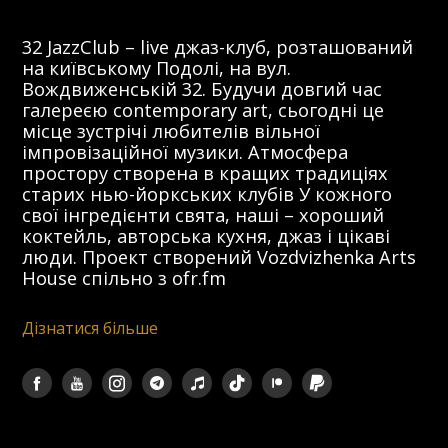
32 JazzClub – live джаз-клуб, розташований
на київському Подолі, на вул.
Вождвиженській 32. Будучи довгий час
галереєю contemporary art, сьогодні це
місце зустрічі любителів вільної
імпровізаційної музики. Атмосфера
простору створена в кращих традиціях
старих нью-йоркських клубів У кожного
свої інгредієнти свята, наші – хороший
коктейль, авторська кухня, джаз і цікаві
люди. Проект створений Vozdvizhenka Arts
House спільно з ofr.fm
Дізнатися більше