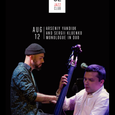
СЕРЕДА, 12 СЕРПНЯ
Ціна:
Виконавці:
Арсеній Яндюк
(
Рояль
,
)
/
Сергій Клюєнко
(
Бас
,
)
/