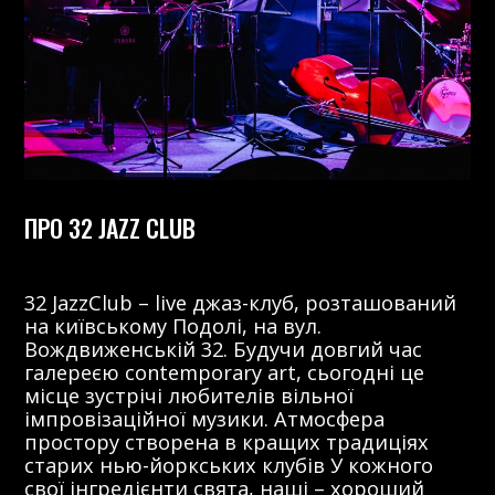
ПРО 32 JAZZ CLUB
32 JazzClub – live джаз-клуб, розташований
на київському Подолі, на вул.
Вождвиженській 32. Будучи довгий час
галереєю contemporary art, сьогодні це
місце зустрічі любителів вільної
імпровізаційної музики. Атмосфера
простору створена в кращих традиціях
старих нью-йоркських клубів У кожного
свої інгредієнти свята, наші – хороший