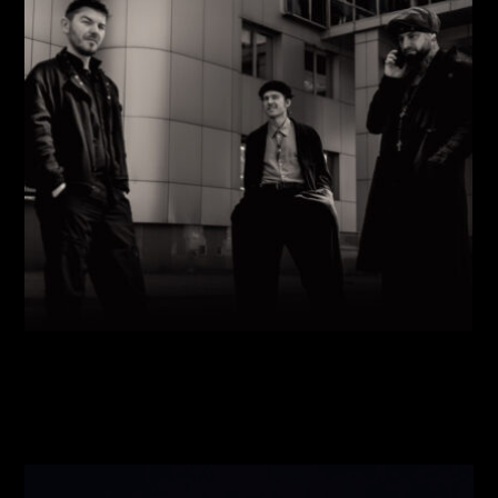
Виконавці:
Павло Литвиненко
(
Рояль
,
)
/
Денис
Дудко
(
Бас
,
)
/
Олександр Люлякін
(
Барабани
,
)
/