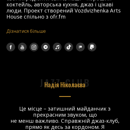
коктейль, авторська кухня, джаз і цікаві
люди. Проект створений Vozdvizhenka Arts
House спільно з ofr.fm
Дізнатися більше
JAZZ CLUB
Надія Ніколаєва
в.
Це місце – затишний майданчик з
прекрасним звуком, що
 і
не менш важливо. Справжній джаз-клуб,
о
прямо як десь за кордоном. Я