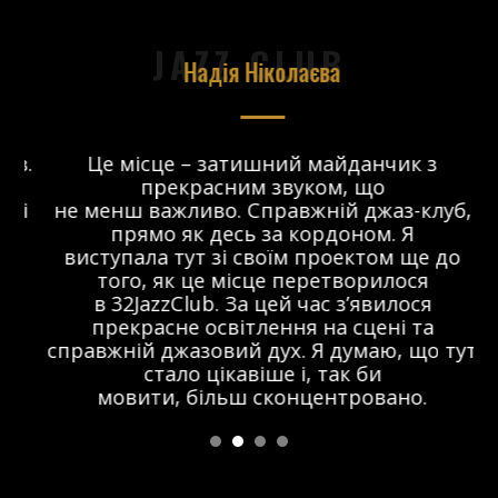
JAZZ CLUB
Надія Ніколаєва
в.
Це місце – затишний майданчик з
прекрасним звуком, що
 і
не менш важливо. Справжній джаз-клуб,
о
прямо як десь за кордоном. Я
виступала тут зі своїм проектом ще до
того, як це місце перетворилося
в 32JazzClub. За цей час з’явилося
прекрасне освітлення на сцені та
справжній джазовий дух. Я думаю, що тут
стало цікавіше і, так би
мовити, більш сконцентровано.