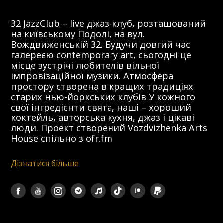
32 JazzClub – live джаз-клуб, розташований
на київському Подолі, на вул.
Вождвиженській 32. Будучи довгий час
галереєю contemporary art, сьогодні це
місце зустрічі любителів вільної
імпровізаційної музики. Атмосфера
простору створена в кращих традиціях
старих нью-йоркських клубів У кожного
свої інгредієнти свята, наші – хороший
коктейль, авторська кухня, джаз і цікаві
люди. Проект створений Vozdvizhenka Arts
House спільно з ofr.fm
Дізнатися більше