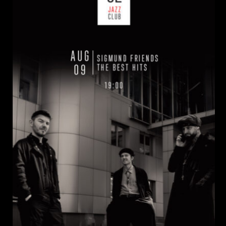
НЕДІЛЯ, 09 СЕРПНЯ
Ціна:
Виконавці:
Павло Литвиненко
(
Рояль
,
)
/
Денис
Дудко
(
Бас
,
)
/
Олександр Люлякін
(
Барабани
,
)
/