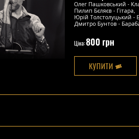
Олег Пашковський
-
Кл
Пилип Бєляєв
-
Гітара
,
Юрій Толстолуцький
-
Дмитро Бунтов
-
Бараб
800 грн
Ціна:
КУПИТИ