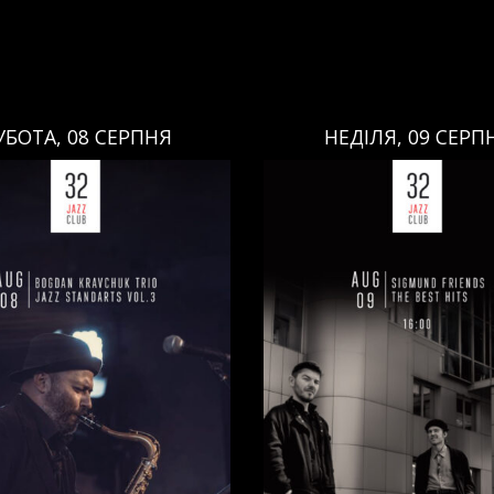
ЕДІЛЯ, 09 СЕРПНЯ
НЕДІЛЯ, 09 СЕРП
НЕДІЛЯ, 09 СЕРПНЯ
НЕДІЛЯ, 09 СЕРПНЯ
Ціна:
Ціна:
авці:
Павло Литвиненко
Виконавці:
Павло Литв
ь
,
)
/
Денис Дудко
(
Бас
,
)
/
(
Рояль
,
)
/
Денис Дудко
ндр Люлякін
(
Барабани
,
)
Олександр Люлякін
(
Бар
/
/