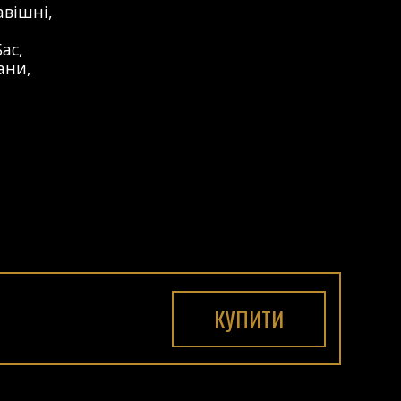
авішні
,
Бас
,
ани
,
КУПИТИ