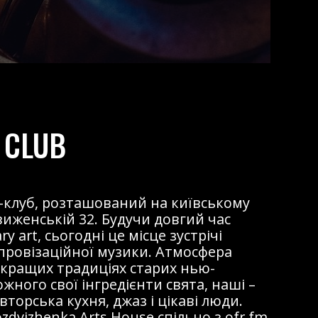
 CLUB
жаз-клуб, розташований на київському
виженській 32. Будучи довгий час
 art, сьогодні це місце зустрічі
мпровізаційної музики. Атмосфера
 кращих традиціях старих нью-
ожного свої інгредієнти свята, наші –
торська кухня, джаз і цікаві люди.
dvizhenka Arts House спільно з ofr.fm