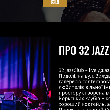
ВХІД
ПРО 32 JAZZ
32 JazzClub – live д
Подолі, на вул. Вожд
галереєю contemporary
любителів вільної і
простору створена в
йоркських клубів У к
хороший коктейль, ав
Проект створений Voz