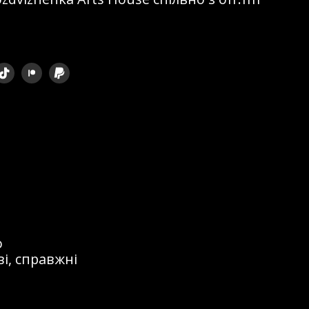
ом, що
 кордоном. Я
перетворилося
на сцені та
 і, так би