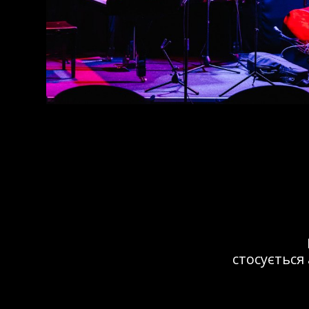
Це мі
не менш важ
виступала ту
в 32JazzCl
справжній