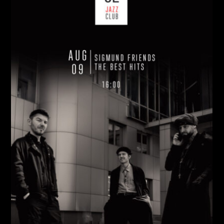
НЕДІЛЯ, 09 СЕРПНЯ
Ціна:
Виконавці:
Павло Литвиненко
(
Рояль
,
)
/
Денис
Дудко
(
Бас
,
)
/
Олександр Люлякін
(
Барабани
,
)
/