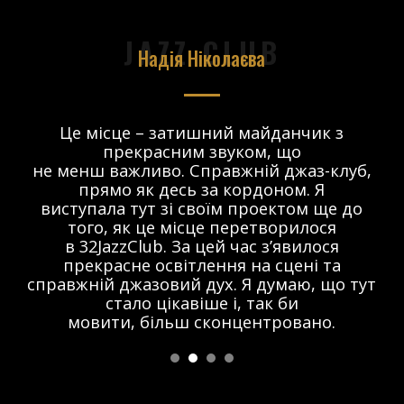
JAZZ CLUB
Надія Ніколаєва
в.
Це місце – затишний майданчик з
прекрасним звуком, що
 і
не менш важливо. Справжній джаз-клуб,
о
прямо як десь за кордоном. Я
виступала тут зі своїм проектом ще до
того, як це місце перетворилося
в 32JazzClub. За цей час з’явилося
прекрасне освітлення на сцені та
справжній джазовий дух. Я думаю, що тут
стало цікавіше і, так би
мовити, більш сконцентровано.