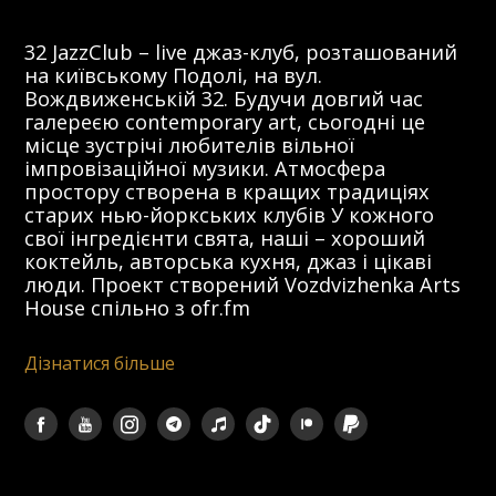
32 JazzClub – live джаз-клуб, розташований
на київському Подолі, на вул.
Вождвиженській 32. Будучи довгий час
галереєю contemporary art, сьогодні це
місце зустрічі любителів вільної
імпровізаційної музики. Атмосфера
простору створена в кращих традиціях
старих нью-йоркських клубів У кожного
свої інгредієнти свята, наші – хороший
коктейль, авторська кухня, джаз і цікаві
люди. Проект створений Vozdvizhenka Arts
House спільно з ofr.fm
Дізнатися більше