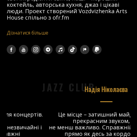
коктейль, авторська кухня, джаз і цікаві
люди. Проект створений Vozdvizhenka Arts
House спільно з ofr.fm
Дізнатися більше
JAZZ CLUB
Надія Ніколаєва
в.
Це місце – затишний майданчик з
прекрасним звуком, що
 і
не менш важливо. Справжній джаз-клуб,
о
прямо як десь за кордоном. Я