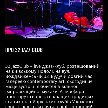
ПРО 32 JAZZ CLUB
32 JazzClub – live джаз-клуб, розташований
на київському Подолі, на вул.
Вождвиженській 32. Будучи довгий час
галереєю contemporary art, сьогодні це
місце зустрічі любителів вільної
імпровізаційної музики. Атмосфера
простору створена в кращих традиціях
старих нью-йоркських клубів У кожного
свої інгредієнти свята, наші – хороший