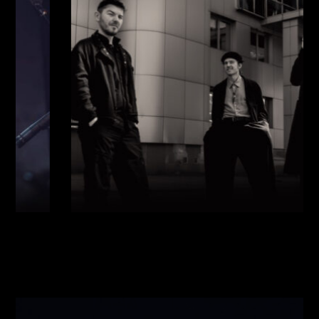
Виконавці:
Павло Литвиненко
(
Рояль
,
)
/
Денис
Дудко
(
Бас
,
)
/
Олександр Люлякін
(
Барабани
,
)
/