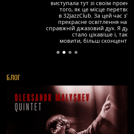
виступала тут зі своїм проектом ще до
того, як це місце перетворилося
в 32JazzClub. За цей час з’явилося
прекрасне освітлення на сцені та
справжній джазовий дух. Я думаю, що тут
стало цікавіше і, так би
мовити, більш сконцентровано.
БЛОГ