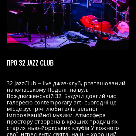
ПРО 32 JAZZ CLUB
32 JazzClub – live джаз-клуб, розташований
на київському Подолі, на вул.
Вождвиженській 32. Будучи довгий час
галереєю contemporary art, сьогодні це
місце зустрічі любителів вільної
імпровізаційної музики. Атмосфера
простору створена в кращих традиціях
старих нью-йоркських клубів У кожного
свої інгредієнти свята, наші – хороший