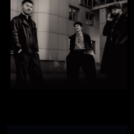
Виконавці:
Павло Литвиненко
(
Рояль
,
)
/
Денис
Дудко
(
Бас
,
)
/
Олександр Люлякін
(
Барабани
,
)
/