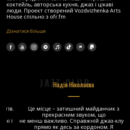
коктейль, авторська кухня, джаз і цікаві
люди. Проект створений Vozdvizhenka Arts
House спільно з ofr.fm
Дізнатися більше
JAZZ CLUB
Надія Ніколаєва
в.
Це місце – затишний майданчик з
прекрасним звуком, що
 і
не менш важливо. Справжній джаз-клуб,
о
прямо як десь за кордоном. Я