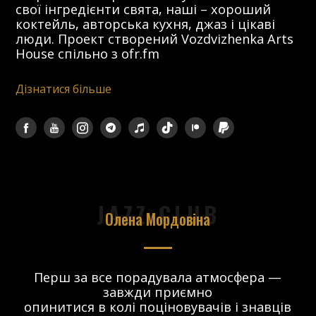
свої інгредієнти свята, наші – хороший
коктейль, авторська кухня, джаз і цікаві
люди. Проект створений Vozdvizhenka Arts
House спільно з ofr.fm
Дізнатися більше
JAZZ CLUB
Олена Мордовіна
Перш за все порадувала атмосфера —
Я
завжди приємно
,
опинитися в колі поціновувачів і знавців
по