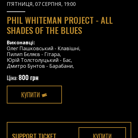
П’ЯТНИЦЯ, 07 СЕРПНЯ, 19:00
PHIL WHITEMAN PROJECT - ALL
SHADES OF THE BLUES
Виконавці:
Олег Пашковський
-
Клавішні
,
Пилип Бєляєв
-
Гітара
,
Юрій Толстолуцький
-
Бас
,
Дмитро Бунтов
-
Барабани
,
800 грн
Ціна:
КУПИТИ
SUPPORT TICKET
КУПИТИ