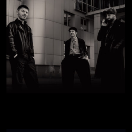
Виконавці:
Павло Литвиненко
(
Рояль
,
)
/
Денис
Дудко
(
Бас
,
)
/
Олександр Люлякін
(
Барабани
,
)
/