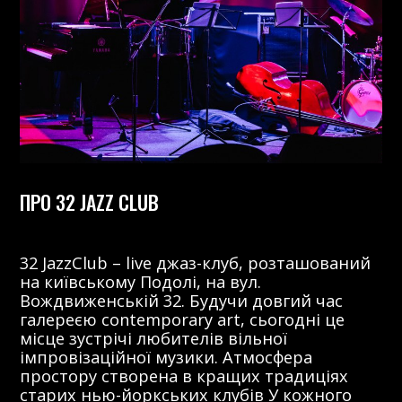
ПРО 32 JAZZ CLUB
32 JazzClub – live джаз-клуб, розташований
на київському Подолі, на вул.
Вождвиженській 32. Будучи довгий час
галереєю contemporary art, сьогодні це
місце зустрічі любителів вільної
імпровізаційної музики. Атмосфера
простору створена в кращих традиціях
старих нью-йоркських клубів У кожного