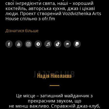
свої інгредієнти свята, наші – хороший
коктейль, авторська кухня, джаз і цікаві
люди. Проект створений Vozdvizhenka Arts
House спільно з ofr.fm
Дізнатися більше
JAZZ CLUB
Надія Ніколаєва
в.
Це місце – затишний майданчик з
прекрасним звуком, що
 і
не менш важливо. Справжній джаз-клуб,
о