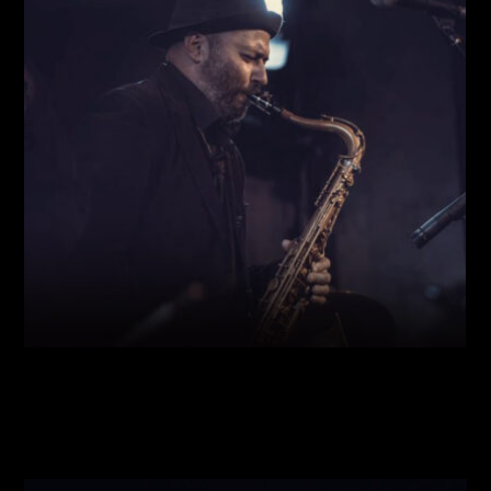
Виконавці:
Богдан Кравчук
(
Саксофон
,
)
/
Олег
Богуш
(
Рояль
,
)
/
Олександр Ємець
(
Контрабас
,
)
/