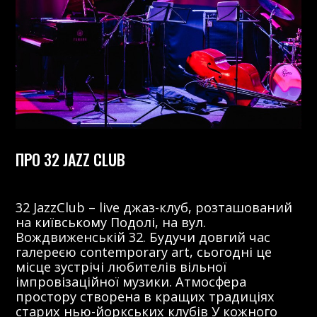
ПРО 32 JAZZ CLUB
32 JazzClub – live джаз-клуб, розташований
на київському Подолі, на вул.
Вождвиженській 32. Будучи довгий час
галереєю contemporary art, сьогодні це
місце зустрічі любителів вільної
імпровізаційної музики. Атмосфера
простору створена в кращих традиціях
старих нью-йоркських клубів У кожного