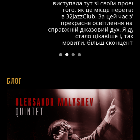
виступала тут зі своїм проектом ще до
того, як це місце перетворилося
в 32JazzClub. За цей час з’явилося
прекрасне освітлення на сцені та
справжній джазовий дух. Я думаю, що тут
стало цікавіше і, так би
мовити, більш сконцентровано.
БЛОГ