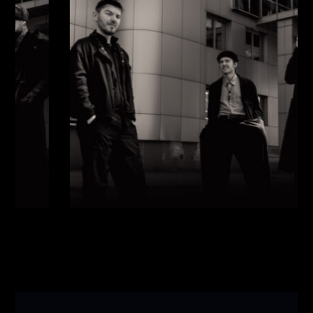
Виконавці:
Павло Литвиненко
(
Рояль
,
)
/
Денис
Дудко
(
Бас
,
)
/
Олександр Люлякін
(
Барабани
,
)
/