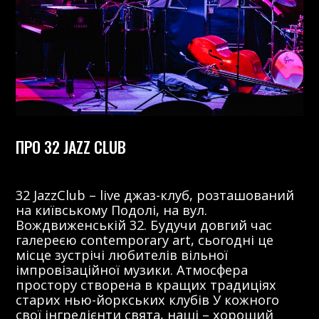
ПРО 32 JAZZ CLUB
32 JazzClub – live джаз-клуб, розташований
на київському Подолі, на вул.
Вождвиженській 32. Будучи довгий час
галереєю contemporary art, сьогодні це
місце зустрічі любителів вільної
імпровізаційної музики. Атмосфера
простору створена в кращих традиціях
старих нью-йоркських клубів У кожного
свої інгредієнти свята, наші – хороший