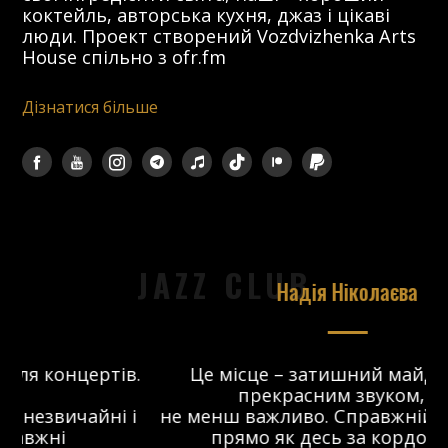
коктейль, авторська кухня, джаз і цікаві
люди. Проект створений Vozdvizhenka Arts
House спільно з ofr.fm
Дізнатися більше
JAZZ CLUB
Надія Ніколаєва
в.
Це місце – затишний майданчик з
прекрасним звуком, що
 і
не менш важливо. Справжній джаз-клуб,
о
прямо як десь за кордоном. Я