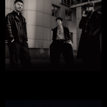
Виконавці:
Павло Литвиненко
(
Рояль
,
)
/
Денис
Дудко
(
Бас
,
)
/
Олександр Люлякін
(
Барабани
,
)
/