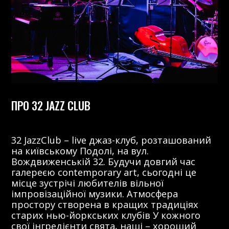
ПРО 32 JAZZ CLUB
32 JazzClub – live джаз-клуб, розташований
на київському Подолі, на вул.
Вождвиженській 32. Будучи довгий час
галереєю contemporary art, сьогодні це
місце зустрічі любителів вільної
імпровізаційної музики. Атмосфера
простору створена в кращих традиціях
старих нью-йоркських клубів У кожного
свої інгредієнти свята, наші – хороший