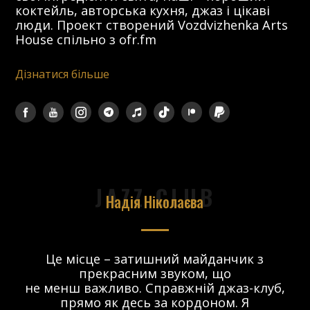
коктейль, авторська кухня, джаз і цікаві
люди. Проект створений Vozdvizhenka Arts
House спільно з ofr.fm
Дізнатися більше
JAZZ CLUB
Надія Ніколаєва
в.
Це місце – затишний майданчик з
прекрасним звуком, що
 і
не менш важливо. Справжній джаз-клуб,
о
прямо як десь за кордоном. Я