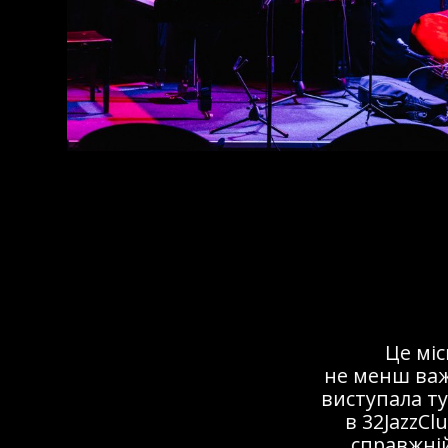
Це мі
не менш важ
виступала ту
в 32JazzCl
справжній