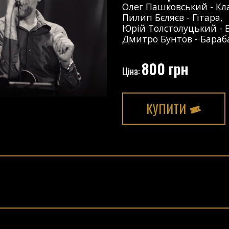
Олег Пашковський
-
Кл
Пилип Бєляєв
-
Гітара
,
Юрій Толстолуцький
-
Дмитро Бунтов
-
Бараб
800 грн
Ціна:
КУПИТИ