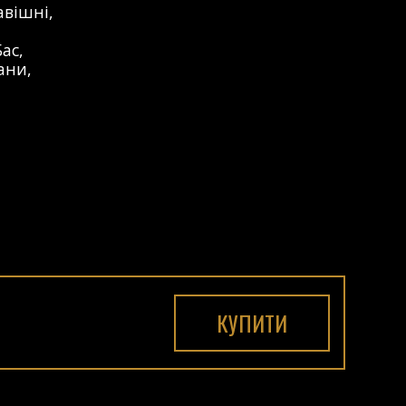
авішні
,
Бас
,
ани
,
КУПИТИ