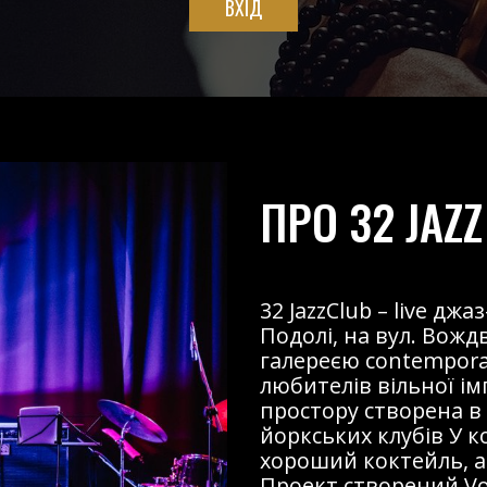
ВХІД
ПРО 32 JAZZ
32 JazzClub – live д
Подолі, на вул. Вожд
галереєю contemporary
любителів вільної і
простору створена в
йоркських клубів У к
хороший коктейль, ав
Проект створений Voz