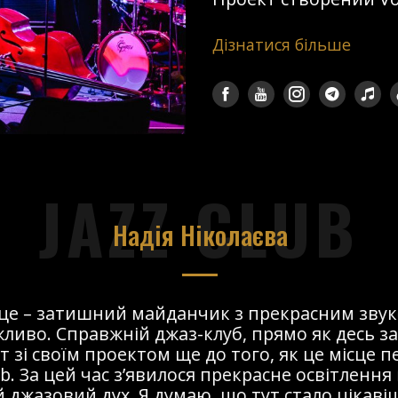
Дізнатися більше
JAZZ CLUB
Надія Ніколаєва
сце – затишний майданчик з прекрасним звук
ливо. Справжній джаз-клуб, прямо як десь за
т зі своїм проектом ще до того, як це місце 
ub. За цей час з’явилося прекрасне освітлення 
 джазовий дух. Я думаю, що тут стало цікавіше