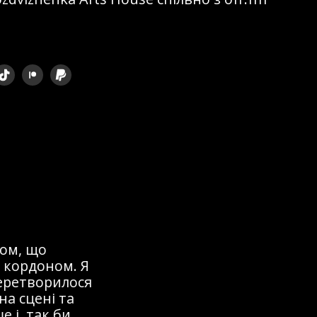
ом, що
 кордоном. Я
перетворилося
на сцені та
 і, так би