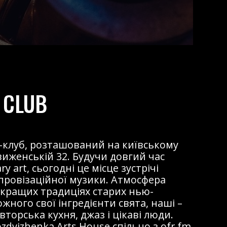
 CLUB
жаз-клуб, розташований на київському
виженській 32. Будучи довгий час
 art, сьогодні це місце зустрічі
мпровізаційної музики. Атмосфера
 кращих традиціях старих нью-
ожного свої інгредієнти свята, наші –
торська кухня, джаз і цікаві люди.
dvizhenka Arts House спільно з ofr.fm