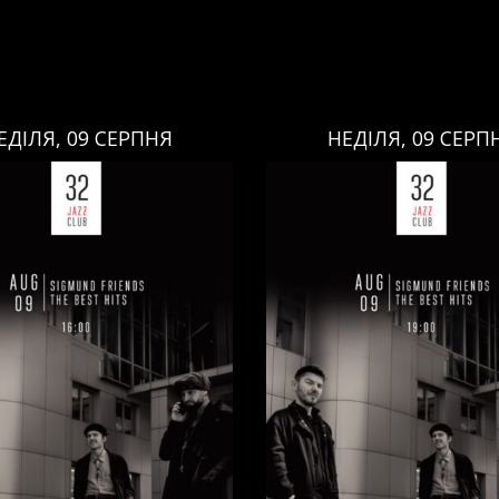
ЕДІЛЯ, 09 СЕРПНЯ
НЕДІЛЯ, 09 СЕРП
НЕДІЛЯ, 09 СЕРПНЯ
НЕДІЛЯ, 09 СЕРПНЯ
Ціна:
Ціна:
авці:
Павло Литвиненко
Виконавці:
Павло Литв
ь
,
)
/
Денис Дудко
(
Бас
,
)
/
(
Рояль
,
)
/
Денис Дудко
ндр Люлякін
(
Барабани
,
)
Олександр Люлякін
(
Бар
/
/