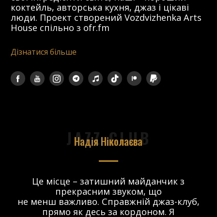
коктейль, авторська кухня, джаз і цікаві
люди. Проект створений Vozdvizhenka Arts
House спільно з ofr.fm
Дізнатися більше
JAZZ CLUB
Надія Ніколаєва
в.
Це місце – затишний майданчик з
прекрасним звуком, що
 і
не менш важливо. Справжній джаз-клуб,
о
прямо як десь за кордоном. Я