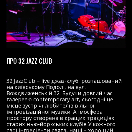
ПРО 32 JAZZ CLUB
32 JazzClub – live джаз-клуб, розташований
на київському Подолі, на вул.
Вождвиженській 32. Будучи довгий час
галереєю contemporary art, сьогодні це
місце зустрічі любителів вільної
імпровізаційної музики. Атмосфера
простору створена в кращих традиціях
старих нью-йоркських клубів У кожного
свої інгредієнти свята, наші – хороший