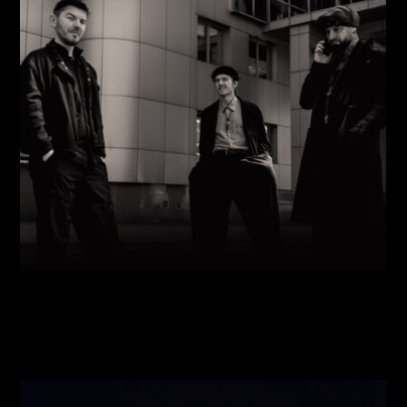
Виконавці:
Павло Литвиненко
(
Рояль
,
)
/
Денис
Дудко
(
Бас
,
)
/
Олександр Люлякін
(
Барабани
,
)
/