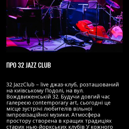
ПРО 32 JAZZ CLUB
32 JazzClub – live джаз-клуб, розташований
на київському Подолі, на вул.
Вождвиженській 32. Будучи довгий час
галереєю contemporary art, сьогодні це
місце зустрічі любителів вільної
імпровізаційної музики. Атмосфера
простору створена в кращих традиціях
старих нью-йоркських клубів У кожного