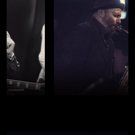
Виконавці:
Богдан Кравчук
(
Саксофон
,
)
/
Олег
Богуш
(
Рояль
,
)
/
Олександр Ємець
(
Контрабас
,
)
/