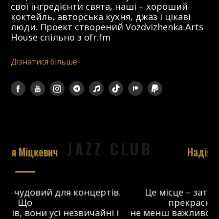
свої інгредієнти свята, наші – хороший
коктейль, авторська кухня, джаз і цікаві
люди. Проект створений Vozdvizhenka Arts
House спільно з ofr.fm
Дізнатися більше
JAZZ CLUB
Надія Ніколаєва
в.
Це місце – затишний майданчик з
прекрасним звуком, що
 і
не менш важливо. Справжній джаз-клуб,
о