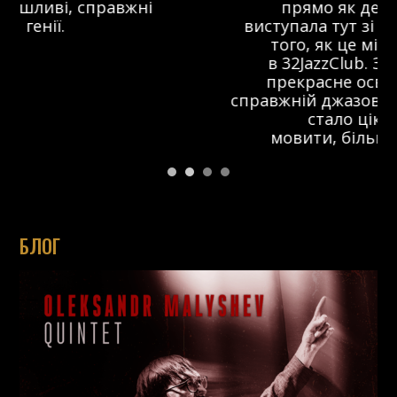
прямо як десь за кордоном. Я
виступала тут зі своїм проектом ще до
того, як це місце перетворилося
в 32JazzClub. За цей час з’явилося
прекрасне освітлення на сцені та
справжній джазовий дух. Я думаю, що тут
стало цікавіше і, так би
мовити, більш сконцентровано.
БЛОГ