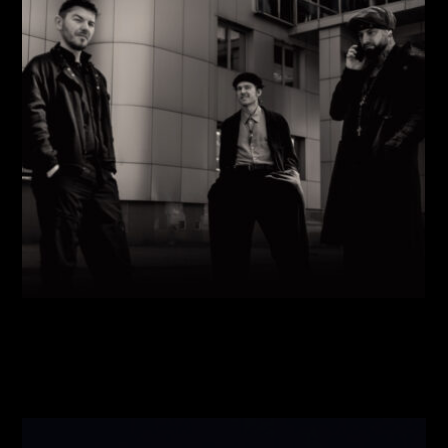
Виконавці:
Павло Литвиненко
(
Рояль
,
)
/
Денис
Дудко
(
Бас
,
)
/
Олександр Люлякін
(
Барабани
,
)
/