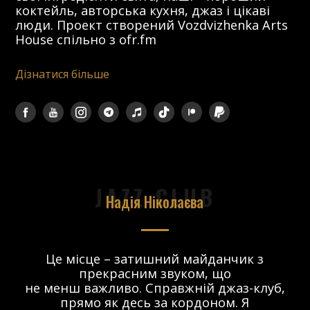
коктейль, авторська кухня, джаз і цікаві
люди. Проект створений Vozdvizhenka Arts
House спільно з ofr.fm
Дізнатися більше
JAZZ CLUB
Надія Ніколаєва
в.
Це місце – затишний майданчик з
прекрасним звуком, що
 і
не менш важливо. Справжній джаз-клуб,
о
прямо як десь за кордоном. Я