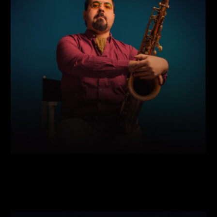
Виконавці:
Карло Мускат (Carlo Muscat)
(
Саксофон
,
)
/
Денніс Аду
(
Труба
,
)
/
Олександр Малишев
(
Рояль
,
)
/
Костянтин Іоненко
(
Бас
,
)
/
Павло Галицький
(
Барабани
,
)
/