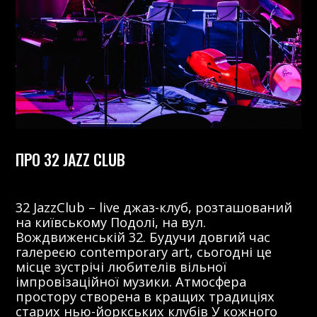
ПРО 32 JAZZ CLUB
32 JazzClub – live джаз-клуб, розташований
на київському Подолі, на вул.
Вождвиженській 32. Будучи довгий час
галереєю contemporary art, сьогодні це
місце зустрічі любителів вільної
імпровізаційної музики. Атмосфера
простору створена в кращих традиціях
старих нью-йоркських клубів У кожного