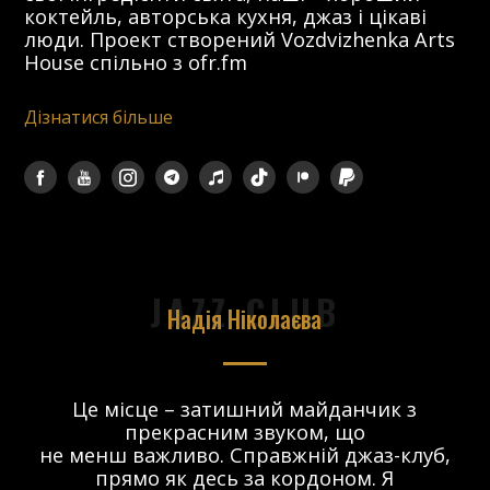
коктейль, авторська кухня, джаз і цікаві
люди. Проект створений Vozdvizhenka Arts
House спільно з ofr.fm
Дізнатися більше
JAZZ CLUB
Надія Ніколаєва
в.
Це місце – затишний майданчик з
прекрасним звуком, що
 і
не менш важливо. Справжній джаз-клуб,
о
прямо як десь за кордоном. Я