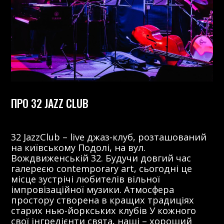
ПРО 32 JAZZ CLUB
32 JazzClub – live джаз-клуб, розташований
на київському Подолі, на вул.
Вождвиженській 32. Будучи довгий час
галереєю contemporary art, сьогодні це
місце зустрічі любителів вільної
імпровізаційної музики. Атмосфера
простору створена в кращих традиціях
старих нью-йоркських клубів У кожного
свої інгредієнти свята, наші – хороший