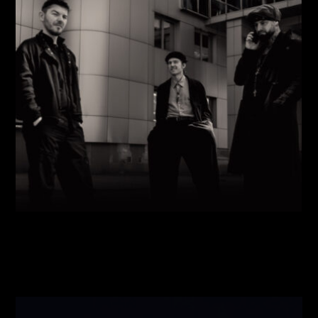
Виконавці:
Павло Литвиненко
(
Рояль
,
)
/
Денис
Дудко
(
Бас
,
)
/
Олександр Люлякін
(
Барабани
,
)
/