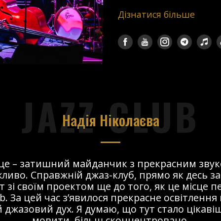
Дізнатися більше
JAZZ CLUB
Надія Ніколаєва
сце – затишний майданчик з прекрасним звук
ливо. Справжній джаз-клуб, прямо як десь за
т зі своїм проектом ще до того, як це місце 
ub. За цей час з’явилося прекрасне освітлення 
 джазовий дух. Я думаю, що тут стало цікавіше
мовити, більш сконцентровано.