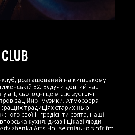
 CLUB
жаз-клуб, розташований на київському
виженській 32. Будучи довгий час
 art, сьогодні це місце зустрічі
мпровізаційної музики. Атмосфера
 кращих традиціях старих нью-
ожного свої інгредієнти свята, наші –
торська кухня, джаз і цікаві люди.
dvizhenka Arts House спільно з ofr.fm