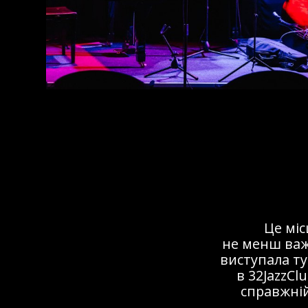
Це мі
не менш важ
виступала ту
в 32JazzCl
справжній