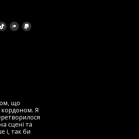
ом, що
 кордоном. Я
перетворилося
на сцені та
 і, так би