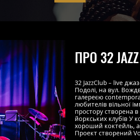
ПРО 32 JAZZ
32 JazzClub – live д
Подолі, на вул. Вожд
галереєю contemporary
любителів вільної і
простору створена в
йоркських клубів У к
хороший коктейль, ав
Проект створений Voz