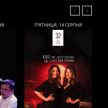
НЯ
П’ЯТНИЦЯ, 14 СЕРПНЯ
П’ЯТНИЦЯ, 14 СЕРПНЯ
Ціна:
Виконавці:
Анна Майовецька
(
Вокал
,
)
/
Юлія Майовецька
(
Вокал
,
)
/
Григорій Паршин
(
ндюк
(
Саксофон
,
)
/
Арсеній Яндюк
(
о
(
Бас
,
)
Рояль
,
)
/
Єгор Абрамов
(
Контрабас
,
)
/
Павло Галицький
(
Барабани
,
)
/