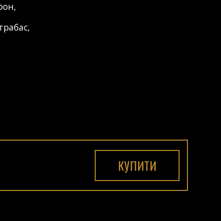
фон
,
трабас
,
КУПИТИ