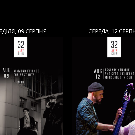
ЕДІЛЯ, 09 СЕРПНЯ
СЕРЕДА, 12 СЕРП
СЕРЕДА, 12 СЕРПНЯ
НЕДІЛЯ, 09 СЕРПНЯ
Ціна:
Ціна:
авці:
Павло Литвиненко
ь
,
)
/
Денис Дудко
(
Бас
,
)
/
Виконавці:
Арсеній Я
ндр Люлякін
(
Барабани
,
)
Рояль
,
)
/
Сергій Клюєнк
/
/