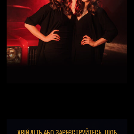
Майовецька
(
Вокал
,
)
/
Григорій Паршин
(
Саксофон
,
)
/
Арсеній Яндюк
(
Рояль
,
)
/
Єгор Абрамов
(
Контрабас
,
)
/
Павло Галицький
(
Барабани
,
)
/
УВІЙДІТЬ АБО ЗАРЕЄСТРУЙТЕСЬ, ЩОБ