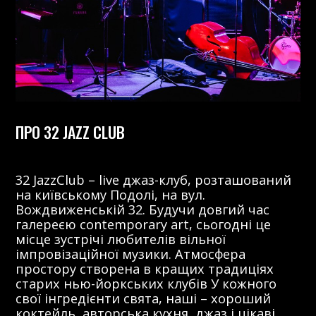
ПРО 32 JAZZ CLUB
32 JazzClub – live джаз-клуб, розташований
на київському Подолі, на вул.
Вождвиженській 32. Будучи довгий час
галереєю contemporary art, сьогодні це
місце зустрічі любителів вільної
імпровізаційної музики. Атмосфера
простору створена в кращих традиціях
старих нью-йоркських клубів У кожного
свої інгредієнти свята, наші – хороший
коктейль, авторська кухня, джаз і цікаві