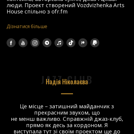
люди. Проект створений Vozdvizhenka Arts
House спільно з ofr.fm
Дізнатися більше
JAZZ CLUB
Надія Ніколаєва
в.
Це місце – затишний майданчик з
прекрасним звуком, що
 і
не менш важливо. Справжній джаз-клуб,
о
прямо як десь за кордоном. Я
виступала тут зі своїм проектом ще до