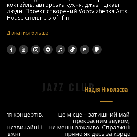
коктейль, авторська кухня, джаз і цікаві
люди. Проект створений Vozdvizhenka Arts
House спільно з ofr.fm
Дізнатися більше
JAZZ CLUB
Надія Ніколаєва
в.
Це місце – затишний майданчик з
прекрасним звуком, що
 і
не менш важливо. Справжній джаз-клуб,
о
прямо як десь за кордоном. Я