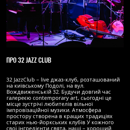
ПРО 32 JAZZ CLUB
32 JazzClub – live джаз-клуб, розташований
на київському Подолі, на вул.
Вождвиженській 32. Будучи довгий час
галереєю contemporary art, сьогодні це
місце зустрічі любителів вільної
імпровізаційної музики. Атмосфера
простору створена в кращих традиціях
старих нью-йоркських клубів У кожного
свої інгредієнти свята, наші – хороший