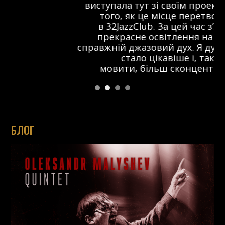
виступала тут зі своїм проектом ще до
того, як це місце перетворилося
в 32JazzClub. За цей час з’явилося
прекрасне освітлення на сцені та
справжній джазовий дух. Я думаю, що тут
стало цікавіше і, так би
мовити, більш сконцентровано.
БЛОГ