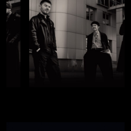
Виконавці:
Павло Литвиненко
(
Рояль
,
)
/
Денис
Дудко
(
Бас
,
)
/
Олександр Люлякін
(
Барабани
,
)
/