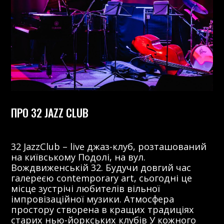
ПРО 32 JAZZ CLUB
32 JazzClub – live джаз-клуб, розташований
на київському Подолі, на вул.
Вождвиженській 32. Будучи довгий час
галереєю contemporary art, сьогодні це
місце зустрічі любителів вільної
імпровізаційної музики. Атмосфера
простору створена в кращих традиціях
старих нью-йоркських клубів У кожного