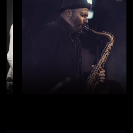
Виконавці:
Богдан Кравчук
(
Саксофон
,
)
/
Олег
Богуш
(
Рояль
,
)
/
Олександр Ємець
(
Контрабас
,
)
/