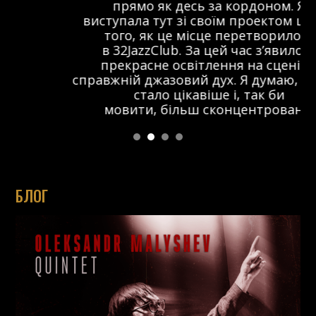
прямо як десь за кордоном. Я
виступала тут зі своїм проектом ще до
того, як це місце перетворилося
в 32JazzClub. За цей час з’явилося
прекрасне освітлення на сцені та
справжній джазовий дух. Я думаю, що тут
стало цікавіше і, так би
мовити, більш сконцентровано.
БЛОГ