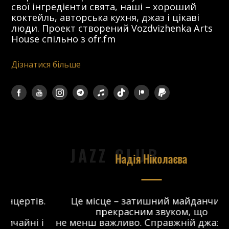
свої інгредієнти свята, наші – хороший
коктейль, авторська кухня, джаз і цікаві
люди. Проект створений Vozdvizhenka Arts
House спільно з ofr.fm
Дізнатися більше
JAZZ CLUB
Надія Ніколаєва
в.
Це місце – затишний майданчик з
прекрасним звуком, що
 і
не менш важливо. Справжній джаз-клуб,
о