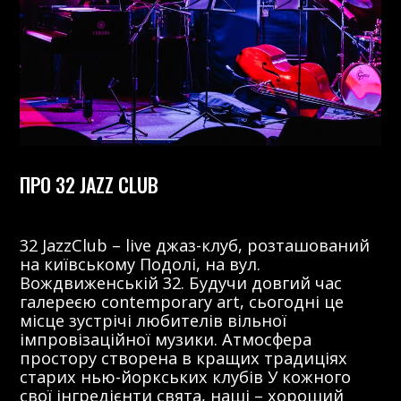
ПРО 32 JAZZ CLUB
32 JazzClub – live джаз-клуб, розташований
на київському Подолі, на вул.
Вождвиженській 32. Будучи довгий час
галереєю contemporary art, сьогодні це
місце зустрічі любителів вільної
імпровізаційної музики. Атмосфера
простору створена в кращих традиціях
старих нью-йоркських клубів У кожного
свої інгредієнти свята, наші – хороший