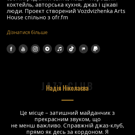
коктейль, авторська кухня, джаз і цікаві
люди. Проект створений Vozdvizhenka Arts
House спільно з ofr.fm
Дізнатися більше
JAZZ CLUB
Надія Ніколаєва
в.
Це місце – затишний майданчик з
прекрасним звуком, що
 і
не менш важливо. Справжній джаз-клуб,
о
прямо як десь за кордоном. Я