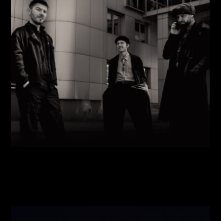
Виконавці:
Павло Литвиненко
(
Рояль
,
)
/
Денис
Дудко
(
Бас
,
)
/
Олександр Люлякін
(
Барабани
,
)
/