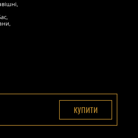
авішні
,
Бас
,
ани
,
КУПИТИ