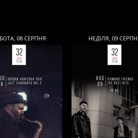
ЕДІЛЯ, 09 СЕРПНЯ
НЕДІЛЯ, 09 СЕРП
НЕДІЛЯ, 09 СЕРПНЯ
НЕДІЛЯ, 09 СЕРПНЯ
Ціна:
Ціна:
авці:
Павло Литвиненко
Виконавці:
Павло Литв
ь
,
)
/
Денис Дудко
(
Бас
,
)
/
(
Рояль
,
)
/
Денис Дудко
ндр Люлякін
(
Барабани
,
)
Олександр Люлякін
(
Бар
/
/