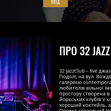
ВХІД
ПРО 32 JAZZ
32 JazzClub – live д
Подолі, на вул. Вожд
галереєю contemporary
любителів вільної і
простору створена в
йоркських клубів У к
хороший коктейль, ав
Проект створений Voz