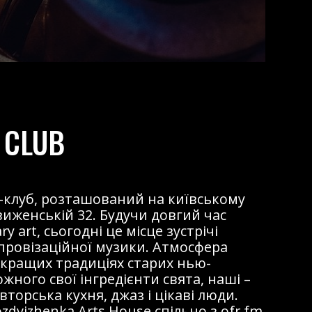
 CLUB
жаз-клуб, розташований на київському
виженській 32. Будучи довгий час
 art, сьогодні це місце зустрічі
мпровізаційної музики. Атмосфера
 кращих традиціях старих нью-
ожного свої інгредієнти свята, наші –
торська кухня, джаз і цікаві люди.
dvizhenka Arts House спільно з ofr.fm