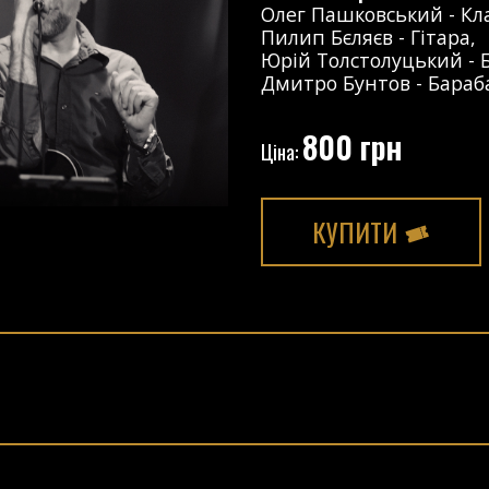
Олег Пашковський
-
Кл
Пилип Бєляєв
-
Гітара
,
Юрій Толстолуцький
-
Дмитро Бунтов
-
Бараб
800 грн
Ціна:
КУПИТИ