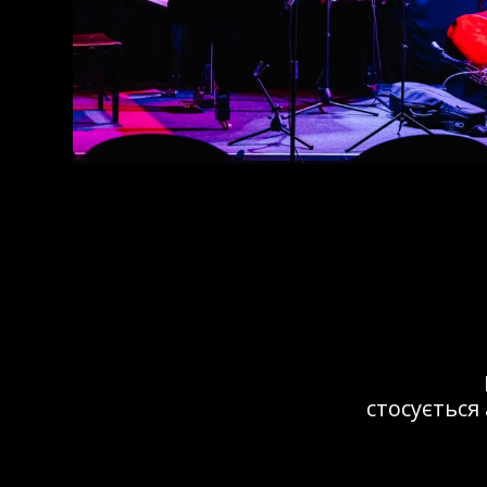
Це мі
не менш важ
виступала ту
в 32JazzCl
справжній