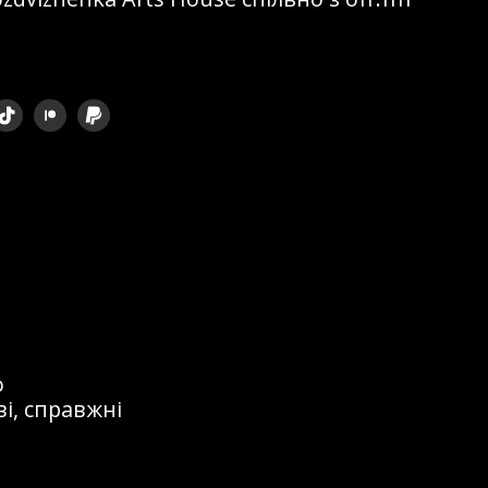
ом, що
 кордоном. Я
перетворилося
на сцені та
 і, так би