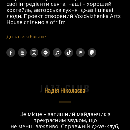
свої інгредієнти свята, наші – хороший
коктейль, авторська кухня, джаз і цікаві
люди. Проект створений Vozdvizhenka Arts
House спільно з ofr.fm
Дізнатися більше
JAZZ CLUB
Надія Ніколаєва
в.
Це місце – затишний майданчик з
прекрасним звуком, що
 і
не менш важливо. Справжній джаз-клуб,
о