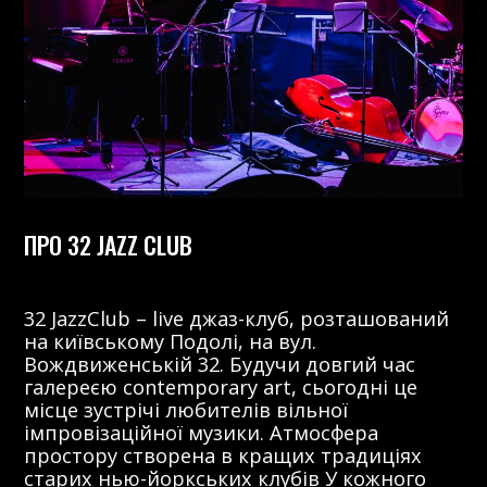
ПРО 32 JAZZ CLUB
32 JazzClub – live джаз-клуб, розташований
на київському Подолі, на вул.
Вождвиженській 32. Будучи довгий час
галереєю contemporary art, сьогодні це
місце зустрічі любителів вільної
імпровізаційної музики. Атмосфера
простору створена в кращих традиціях
старих нью-йоркських клубів У кожного