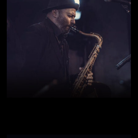
Виконавці:
Богдан Кравчук
(
Саксофон
,
)
/
Олег
Богуш
(
Рояль
,
)
/
Олександр Ємець
(
Контрабас
,
)
/