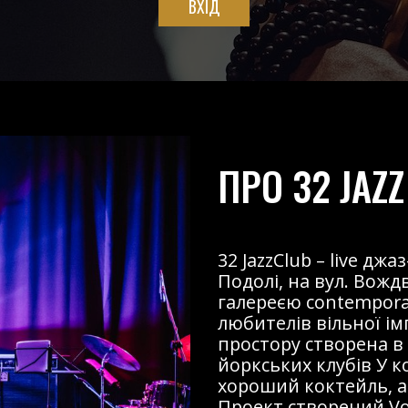
ВХІД
ПРО 32 JAZZ
32 JazzClub – live д
Подолі, на вул. Вожд
галереєю contemporary
любителів вільної і
простору створена в
йоркських клубів У к
хороший коктейль, ав
Проект створений Voz