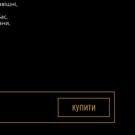
авішні
,
Бас
,
ани
,
КУПИТИ