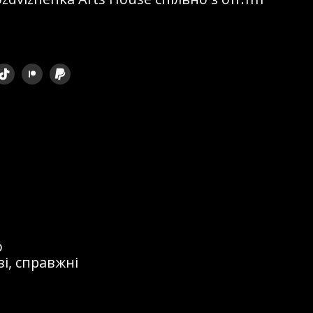
ом, що
 кордоном. Я
перетворилося
на сцені та
 і, так би