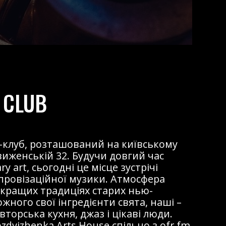
 CLUB
жаз-клуб, розташований на київському
виженській 32. Будучи довгий час
 art, сьогодні це місце зустрічі
мпровізаційної музики. Атмосфера
 кращих традиціях старих нью-
ожного свої інгредієнти свята, наші –
торська кухня, джаз і цікаві люди.
dvizhenka Arts House спільно з ofr.fm