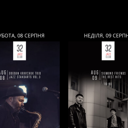
ЕДІЛЯ, 09 СЕРПНЯ
НЕДІЛЯ, 09 СЕРП
НЕДІЛЯ, 09 СЕРПНЯ
НЕДІЛЯ, 09 СЕРПНЯ
Ціна:
Ціна:
авці:
Павло Литвиненко
Виконавці:
Павло Литв
ь
,
)
/
Денис Дудко
(
Бас
,
)
/
(
Рояль
,
)
/
Денис Дудко
ндр Люлякін
(
Барабани
,
)
Олександр Люлякін
(
Бар
/
/