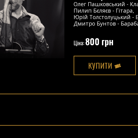
Олег Пашковський
-
Кл
Пилип Бєляєв
-
Гітара
,
Юрій Толстолуцький
-
Дмитро Бунтов
-
Бараб
800 грн
Ціна:
КУПИТИ