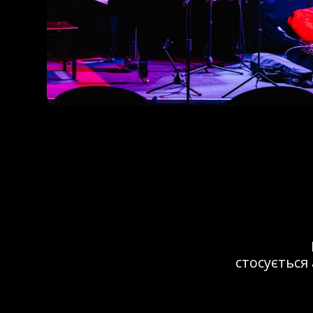
Це мі
не менш важ
виступала ту
в 32JazzCl
справжній