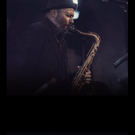
Виконавці:
Богдан Кравчук
(
Саксофон
,
)
/
Олег
Богуш
(
Рояль
,
)
/
Олександр Ємець
(
Контрабас
,
)
/