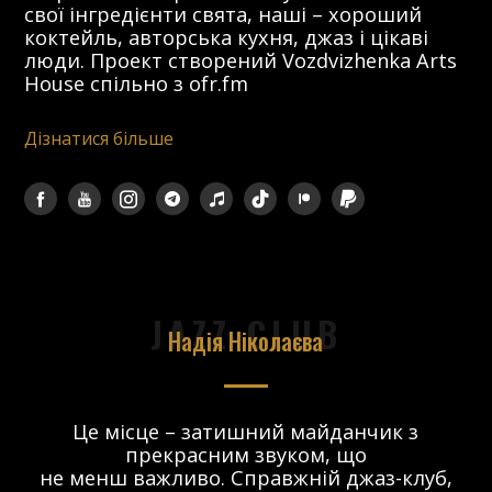
свої інгредієнти свята, наші – хороший
коктейль, авторська кухня, джаз і цікаві
люди. Проект створений Vozdvizhenka Arts
House спільно з ofr.fm
Дізнатися більше
JAZZ CLUB
Надія Ніколаєва
в.
Це місце – затишний майданчик з
прекрасним звуком, що
 і
не менш важливо. Справжній джаз-клуб,
о