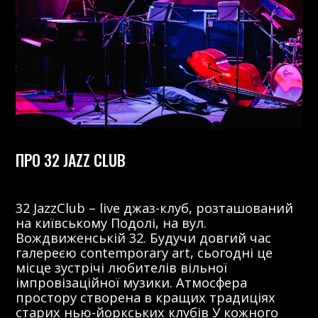
ПРО 32 JAZZ CLUB
32 JazzClub – live джаз-клуб, розташований
на київському Подолі, на вул.
Вождвиженській 32. Будучи довгий час
галереєю contemporary art, сьогодні це
місце зустрічі любителів вільної
імпровізаційної музики. Атмосфера
простору створена в кращих традиціях
старих нью-йоркських клубів У кожного