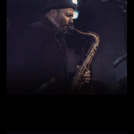
Виконавці:
Богдан Кравчук
(
Саксофон
,
)
/
Олег
Богуш
(
Рояль
,
)
/
Олександр Ємець
(
Контрабас
,
)
/