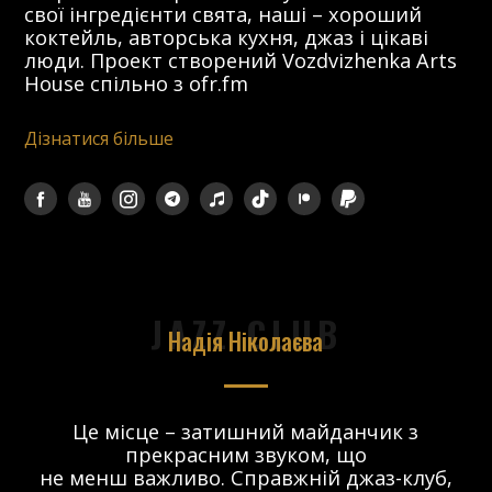
свої інгредієнти свята, наші – хороший
коктейль, авторська кухня, джаз і цікаві
люди. Проект створений Vozdvizhenka Arts
House спільно з ofr.fm
Дізнатися більше
JAZZ CLUB
Надія Ніколаєва
в.
Це місце – затишний майданчик з
прекрасним звуком, що
 і
не менш важливо. Справжній джаз-клуб,
о