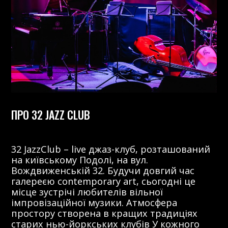
ПРО 32 JAZZ CLUB
32 JazzClub – live джаз-клуб, розташований
на київському Подолі, на вул.
Вождвиженській 32. Будучи довгий час
галереєю contemporary art, сьогодні це
місце зустрічі любителів вільної
імпровізаційної музики. Атмосфера
простору створена в кращих традиціях
старих нью-йоркських клубів У кожного