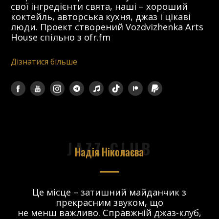
свої інгредієнти свята, наші – хороший
коктейль, авторська кухня, джаз і цікаві
люди. Проект створений Vozdvizhenka Arts
House спільно з ofr.fm
Дізнатися більше
JAZZ CLUB
Надія Ніколаєва
в.
Це місце – затишний майданчик з
прекрасним звуком, що
 і
не менш важливо. Справжній джаз-клуб,
о