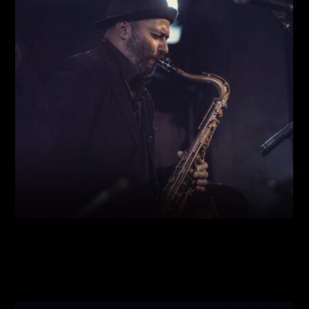
Виконавці:
Богдан Кравчук
(
Саксофон
,
)
/
Олег
Богуш
(
Рояль
,
)
/
Олександр Ємець
(
Контрабас
,
)
/