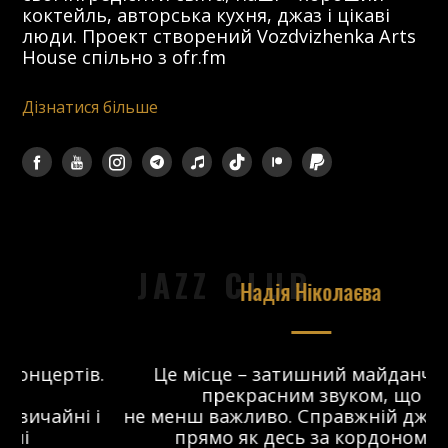
коктейль, авторська кухня, джаз і цікаві
люди. Проект створений Vozdvizhenka Arts
House спільно з ofr.fm
Дізнатися більше
JAZZ CLUB
Надія Ніколаєва
в.
Це місце – затишний майданчик з
прекрасним звуком, що
 і
не менш важливо. Справжній джаз-клуб,
о
прямо як десь за кордоном. Я