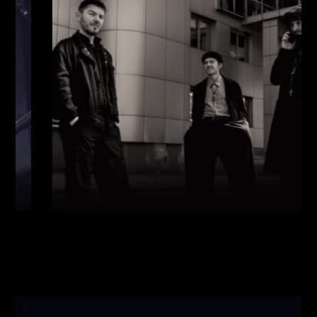
Виконавці:
Павло Литвиненко
(
Рояль
,
)
/
Денис
Дудко
(
Бас
,
)
/
Олександр Люлякін
(
Барабани
,
)
/