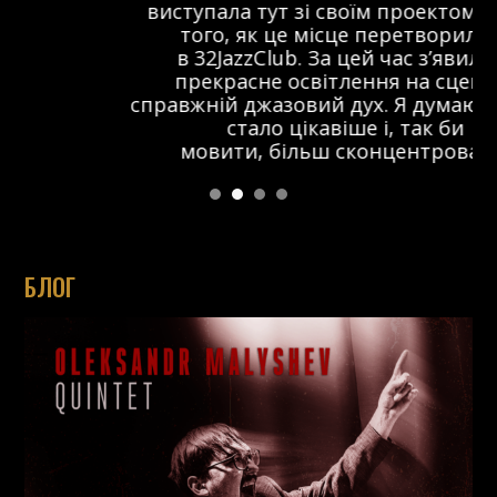
виступала тут зі своїм проектом ще до
того, як це місце перетворилося
в 32JazzClub. За цей час з’явилося
прекрасне освітлення на сцені та
справжній джазовий дух. Я думаю, що тут
стало цікавіше і, так би
мовити, більш сконцентровано.
БЛОГ