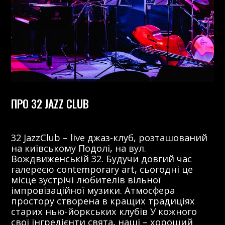
ПРО 32 JAZZ CLUB
32 JazzClub – live джаз-клуб, розташований
на київському Подолі, на вул.
Вождвиженській 32. Будучи довгий час
галереєю contemporary art, сьогодні це
місце зустрічі любителів вільної
імпровізаційної музики. Атмосфера
простору створена в кращих традиціях
старих нью-йоркських клубів У кожного
свої інгредієнти свята, наші – хороший