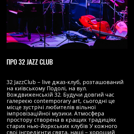
ПРО 32 JAZZ CLUB
32 JazzClub – live джаз-клуб, розташований
на київському Подолі, на вул.
Вождвиженській 32. Будучи довгий час
галереєю contemporary art, сьогодні це
місце зустрічі любителів вільної
імпровізаційної музики. Атмосфера
простору створена в кращих традиціях
старих нью-йоркських клубів У кожного
свої інгредієнти свята, наші – хороший