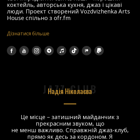
коктейль, авторська кухня, джаз і цікаві
люди. Проект створений Vozdvizhenka Arts
House спільно з ofr.fm
Дізнатися більше
JAZZ CLUB
Надія Ніколаєва
в.
Це місце – затишний майданчик з
прекрасним звуком, що
 і
не менш важливо. Справжній джаз-клуб,
о
прямо як десь за кордоном. Я