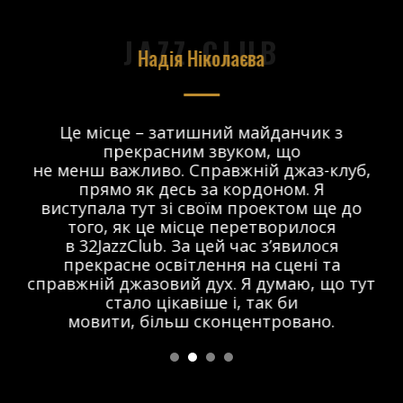
JAZZ CLUB
Надія Ніколаєва
в.
Це місце – затишний майданчик з
прекрасним звуком, що
 і
не менш важливо. Справжній джаз-клуб,
о
прямо як десь за кордоном. Я
виступала тут зі своїм проектом ще до
того, як це місце перетворилося
в 32JazzClub. За цей час з’явилося
прекрасне освітлення на сцені та
справжній джазовий дух. Я думаю, що тут
стало цікавіше і, так би
мовити, більш сконцентровано.