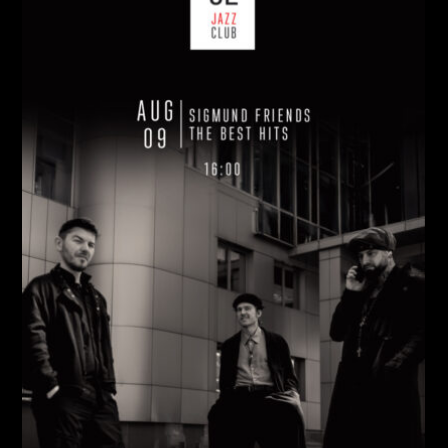
НЕДІЛЯ, 09 СЕРПНЯ
Ціна:
Виконавці:
Павло Литвиненко
(
Рояль
,
)
/
Денис
Дудко
(
Бас
,
)
/
Олександр Люлякін
(
Барабани
,
)
/