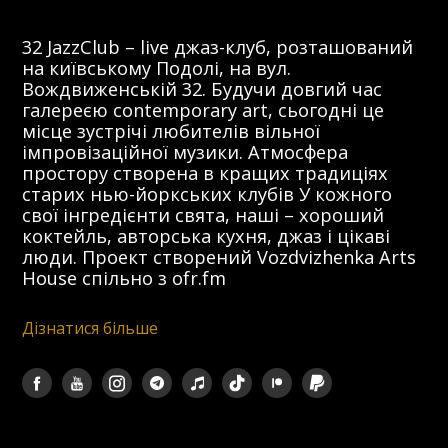
32 JazzClub – live джаз-клуб, розташований
на київському Подолі, на вул.
Вождвиженській 32. Будучи довгий час
галереєю contemporary art, сьогодні це
місце зустрічі любителів вільної
імпровізаційної музики. Атмосфера
простору створена в кращих традиціях
старих нью-йоркських клубів У кожного
свої інгредієнти свята, наші – хороший
коктейль, авторська кухня, джаз і цікаві
люди. Проект створений Vozdvizhenka Arts
House спільно з ofr.fm
Дізнатися більше