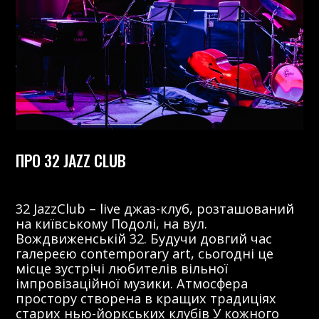
ПРО 32 JAZZ CLUB
32 JazzClub – live джаз-клуб, розташований
на київському Подолі, на вул.
Вождвиженській 32. Будучи довгий час
галереєю contemporary art, сьогодні це
місце зустрічі любителів вільної
імпровізаційної музики. Атмосфера
простору створена в кращих традиціях
старих нью-йоркських клубів У кожного