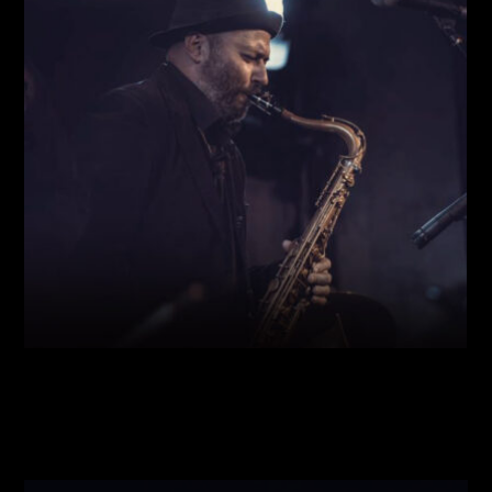
Виконавці:
Богдан Кравчук
(
Саксофон
,
)
/
Олег
Богуш
(
Рояль
,
)
/
Олександр Ємець
(
Контрабас
,
)
/