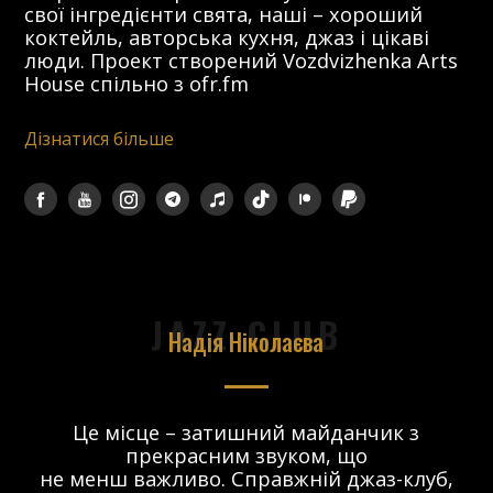
свої інгредієнти свята, наші – хороший
коктейль, авторська кухня, джаз і цікаві
люди. Проект створений Vozdvizhenka Arts
House спільно з ofr.fm
Дізнатися більше
JAZZ CLUB
Надія Ніколаєва
в.
Це місце – затишний майданчик з
прекрасним звуком, що
 і
не менш важливо. Справжній джаз-клуб,
о