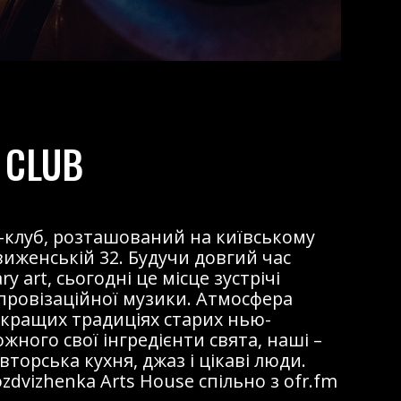
 CLUB
жаз-клуб, розташований на київському
виженській 32. Будучи довгий час
 art, сьогодні це місце зустрічі
мпровізаційної музики. Атмосфера
 кращих традиціях старих нью-
ожного свої інгредієнти свята, наші –
торська кухня, джаз і цікаві люди.
dvizhenka Arts House спільно з ofr.fm