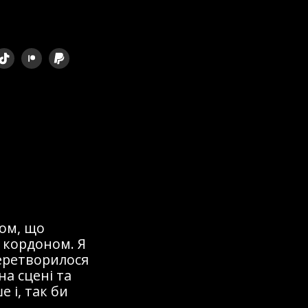
ом, що
 кордоном. Я
перетворилося
на сцені та
 і, так би