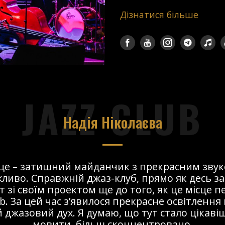
Дізнатися більше
JAZZ CLUB
Надія Ніколаєва
сце – затишний майданчик з прекрасним звук
ливо. Справжній джаз-клуб, прямо як десь за
т зі своїм проектом ще до того, як це місце 
ub. За цей час з’явилося прекрасне освітлення 
 джазовий дух. Я думаю, що тут стало цікавіше
мовити, більш сконцентровано.