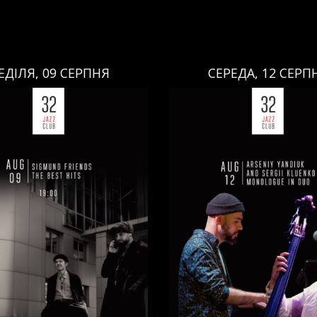
ЕДІЛЯ, 09 СЕРПНЯ
СЕРЕДА, 12 СЕРП
СЕРЕДА, 12 СЕРПНЯ
НЕДІЛЯ, 09 СЕРПНЯ
Ціна:
Ціна:
авці:
Павло Литвиненко
ь
,
)
/
Денис Дудко
(
Бас
,
)
/
Виконавці:
Арсеній Я
ндр Люлякін
(
Барабани
,
)
Рояль
,
)
/
Сергій Клюєнк
/
/