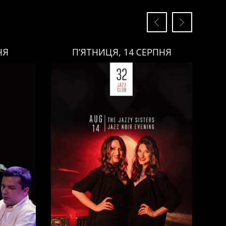
НЯ
П’ЯТНИЦЯ, 14 СЕРПНЯ
П’ЯТНИЦЯ, 14 СЕРПНЯ
Ціна:
Виконавці:
Анна Майовецька
(
Вокал
,
)
/
Юлія Майовецька
(
Вокал
,
)
/
Григорій Паршин
(
ндюк
(
Саксофон
,
)
/
Арсеній Яндюк
(
о
(
Бас
,
)
Рояль
,
)
/
Єгор Абрамов
(
Контрабас
,
)
/
Павло Галицький
(
Барабани
,
)
/