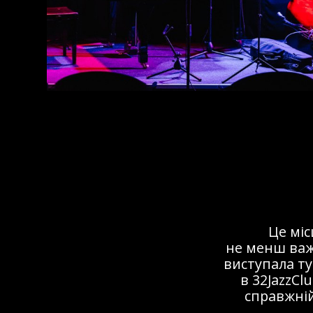
Це мі
не менш важ
виступала ту
в 32JazzCl
справжній