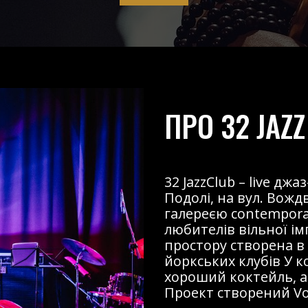
ПРО 32 JAZZ
32 JazzClub – live д
Подолі, на вул. Вожд
галереєю contemporary
любителів вільної і
простору створена в
йоркських клубів У к
хороший коктейль, ав
Проект створений Voz