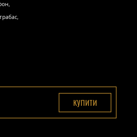
фон
,
трабас
,
КУПИТИ