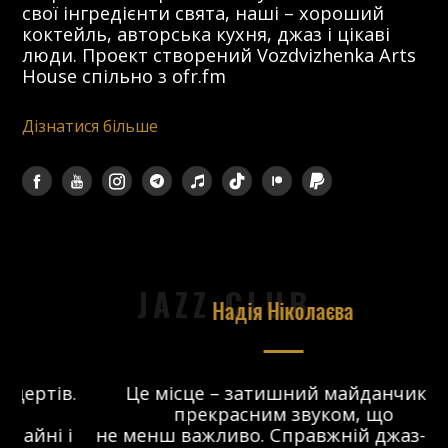
свої інгредієнти свята, наші – хороший
коктейль, авторська кухня, джаз і цікаві
люди. Проект створений Vozdvizhenka Arts
House спільно з ofr.fm
Дізнатися більше
JAZZ CLUB
Надія Ніколаєва
в.
Це місце – затишний майданчик з
прекрасним звуком, що
 і
не менш важливо. Справжній джаз-клуб,
о