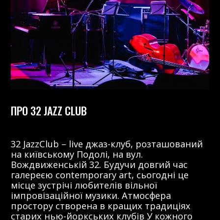
ПРО 32 JAZZ CLUB
32 JazzClub – live джаз-клуб, розташований
на київському Подолі, на вул.
Вождвиженській 32. Будучи довгий час
галереєю contemporary art, сьогодні це
місце зустрічі любителів вільної
імпровізаційної музики. Атмосфера
простору створена в кращих традиціях
старих нью-йоркських клубів У кожного