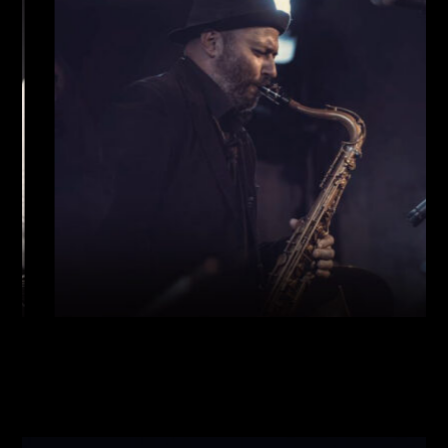
Виконавці:
Богдан Кравчук
(
Саксофон
,
)
/
Олег
Богуш
(
Рояль
,
)
/
Олександр Ємець
(
Контрабас
,
)
/