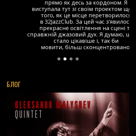
прямо як десь за кордоном. Я
виступала тут зі своїм проектом ще до
того, як це місце перетворилося
в 32JazzClub. За цей час з’явилося
прекрасне освітлення на сцені та
справжній джазовий дух. Я думаю, що тут
стало цікавіше і, так би
мовити, більш сконцентровано.
БЛОГ