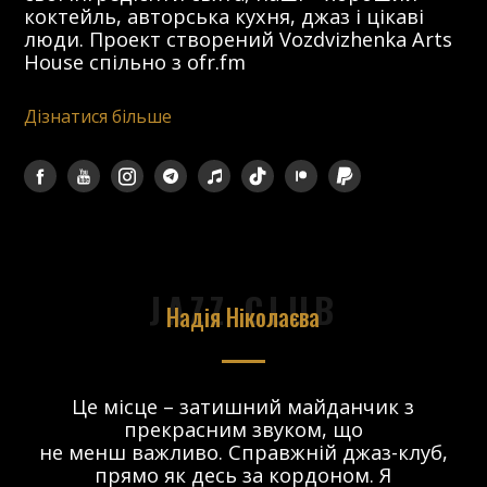
коктейль, авторська кухня, джаз і цікаві
люди. Проект створений Vozdvizhenka Arts
House спільно з ofr.fm
Дізнатися більше
JAZZ CLUB
Надія Ніколаєва
в.
Це місце – затишний майданчик з
прекрасним звуком, що
 і
не менш важливо. Справжній джаз-клуб,
о
прямо як десь за кордоном. Я