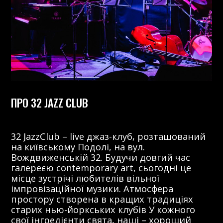
ПРО 32 JAZZ CLUB
32 JazzClub – live джаз-клуб, розташований
на київському Подолі, на вул.
Вождвиженській 32. Будучи довгий час
галереєю contemporary art, сьогодні це
місце зустрічі любителів вільної
імпровізаційної музики. Атмосфера
простору створена в кращих традиціях
старих нью-йоркських клубів У кожного
свої інгредієнти свята, наші – хороший