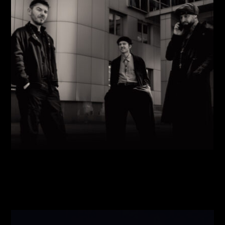
Виконавці:
Павло Литвиненко
(
Рояль
,
)
/
Денис
Дудко
(
Бас
,
)
/
Олександр Люлякін
(
Барабани
,
)
/